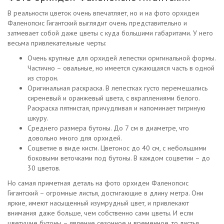
В реальности цветок очень впечатляет, но и на фото орхидеи
Фаленопсис Гигантский выглядит очень представительно и
затмевает собой даже цветы с куда большими габаритами. У него
весьма привлекательные черты:
Очень крупные для орхидей лепестки оригинальной формы.
Частично – овальные, но имеется сужающаяся часть в одной
из сторон.
Оригинальная раскраска. В лепестках густо перемешались
сиреневый и оранжевый цвета, с вкраплениями белого.
Раскраска пятнистая, причудливая и напоминает тигриную
шкуру.
Среднего размера бутоны. До 7 см в диаметре, что
довольно много для орхидей.
Соцветие в виде кисти. Цветонос до 40 см, с небольшими
боковыми веточками под бутоны. В каждом соцветии – до
30 цветов.
Но самая приметная деталь на фото орхидеи Фаленопсис
Гигантский – огромные листья, достигающие в длину метра. Они
яркие, имеют насыщенный изумрудный цвет, и привлекают
внимания даже больше, чем собственно сами цветы. И если
цветущие бутоны – явление сезонное и временное, то листья