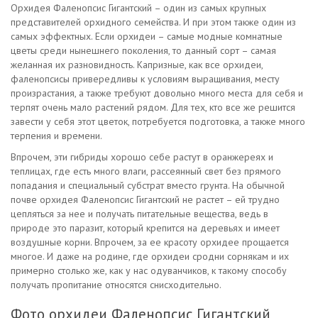
Орхидея Фаленопсис Гигантский – один из самых крупных
представителей орхидного семейства. И при этом также один из
самых эффектных. Если орхидеи – самые модные комнатные
цветы среди нынешнего поколения, то данный сорт – самая
желанная их разновидность. Капризные, как все орхидеи,
фаленопсисы привередливы к условиям выращивания, месту
произрастания, а также требуют довольно много места для себя и
терпят очень мало растений рядом. Для тех, кто все же решится
завести у себя этот цветок, потребуется подготовка, а также много
терпения и времени.
Впрочем, эти гибриды хорошо себе растут в оранжереях и
теплицах, где есть много влаги, рассеянный свет без прямого
попадания и специальный субстрат вместо грунта. На обычной
почве орхидея Фаленопсис Гигантский не растет – ей трудно
цепляться за нее и получать питательные вещества, ведь в
природе это паразит, который крепится на деревьях и имеет
воздушные корни. Впрочем, за ее красоту орхидее прощается
многое. И даже на родине, где орхидеи сродни сорнякам и их
примерно столько же, как у нас одуванчиков, к такому способу
получать пропитание относятся снисходительно.
Фото орхидеи Фаленопсис Гигантский