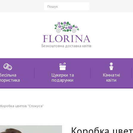
Безкоштовна доставка квітів
Весільна
Цукерки та
Кімнатні
лористика
подарунки
квіти
Коробка цветов "Спокуса"
Коробка цвет