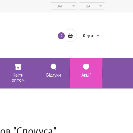
UAH
UA
0 грн.
0
Квіти
Відгуки
Акції
оптом
ов "Спокуса"