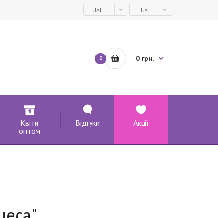
UAH
UA
0 грн.
0
Квіти
Відгуки
Акції
оптом
цеса"