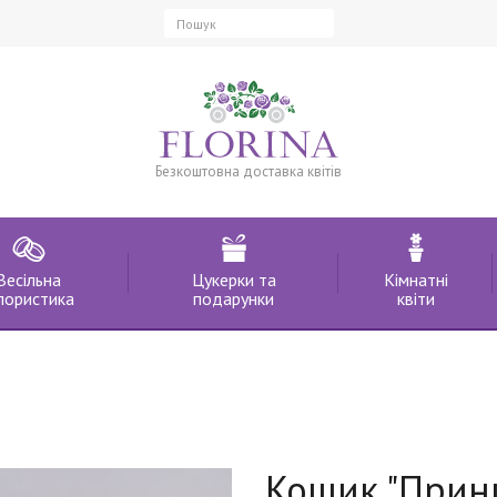
Безкоштовна доставка квітів
Весільна
Цукерки та
Кімнатні
лористика
подарунки
квіти
Кошик "Прин