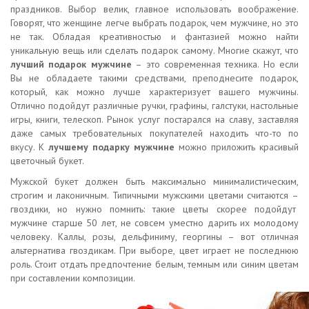
праздников. Выбор велик, главное использовать воображение.
Говорят, что женщине легче выбрать подарок, чем мужчине, но это
не так. Обладая креативностью и фантазией можно найти
уникальную вещь или сделать подарок самому. Многие скажут, что
лучший подарок мужчине
– это современная техника. Но если
Вы не обладаете такими средствами, преподнесите подарок,
который, как можно лучше характеризует вашего мужчины.
Отлично подойдут различные ручки, графины, галстуки, настольные
игры, книги, телескоп. Рынок услуг постарался на славу, заставляя
даже самых требовательных покупателей находить что-то по
вкусу. К
лучшему подарку мужчине
можно приложить красивый
цветочный букет.
Мужской букет должен быть максимально минималистическим,
строгим и лаконичным. Типичными мужскими цветами считаются –
гвоздики, но нужно помнить: такие цветы скорее подойдут
мужчине старше 50 лет, не совсем уместно дарить их молодому
человеку. Каллы, розы, дельфиниму, георгины – вот отличная
альтернатива гвоздикам. При выборе, цвет играет не последнюю
роль. Стоит отдать предпочтение белым, темным или синим цветам
при составлении композиции.