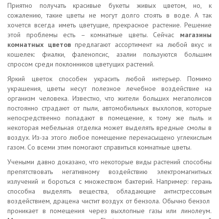
Приятно получать красивые букеты живых цветом, но, к
сожалению, такие цветы не могут долго стоять в воде. А так
хочется всегда иметь цветущие, прекрасное растение. Решение
этой проблемы есть – комнатные цветы. Сейчас
магазины
комнатных цветов
предлагают ассортимент на любой вкус и
кошелек: фиалки, фаленопсис, азалии пользуются большим
спросом среди поклонников цветущих растений.
Яркий цветок способен украсить любой интерьер. Помимо
украшения, цветы несут полезное лечебное воздействие на
организм человека. Известно, что жители больших мегаполисов
постоянно страдают от пыли, автомобильных выхлопов, которые
непосредственно попадают в помещение, к тому же пыль и
некоторая мебельная отделка может выделять вредные смолы в
воздух. Из-за этого любое помещение перенасыщено углекислым
газом. Со всеми этим помогают справиться комнатные цветы.
Учеными давно доказано, что некоторые виды растений способны
препятствовать негативному воздействию электромагнитных
излучений и бороться с множеством бактерий. Например: герань
способна выделять вещества, обладающие антистрессовым
воздействием, драцена чистит воздух от бензола. Обычно бензол
проникает в помещения через выхлопные газы или линолеум.