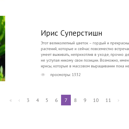
Ирис Суперстишн
Этот великолепный цветок – гордый и прекрасн
растений, которые и сейчас повсеместно встреча
умеет выживать, неприхотлив в уходе, прочно д
не уступая никому свои позиции. Возможно, име
ирисы, которые в массовом выращивании пока не 
просмотры: 1332
3
4
5
6
7
8
9
10
11