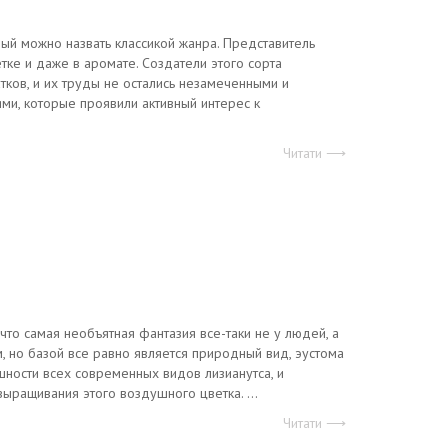
рый можно назвать классикой жанра. Представитель
ке и даже в аромате. Создатели этого сорта
тков, и их труды не остались незамеченными и
ми, которые проявили активный интерес к
Читати ⟶
что самая необъятная фантазия все-таки не у людей, а
, но базой все равно является природный вид, эустома
шности всех современных видов лизианутса, и
ращивания этого воздушного цветка. ...
Читати ⟶