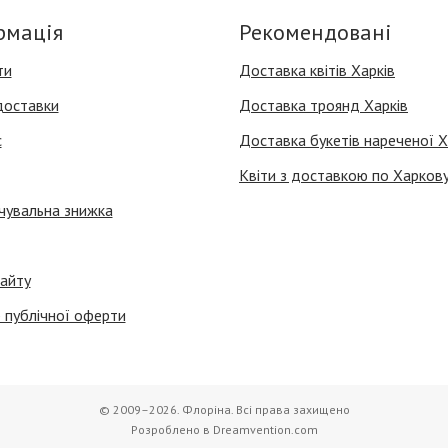
рмація
Рекомендовані
ти
Доставка квітів Харків
доставки
Доставка троянд Харків
с
Доставка букетів нареченої Х
Квіти з доставкою по Харков
чувальна знижка
айту
 публічної оферти
© 2009–2026. Флоріна. Всі права захищено
Розроблено в Dreamvention.com