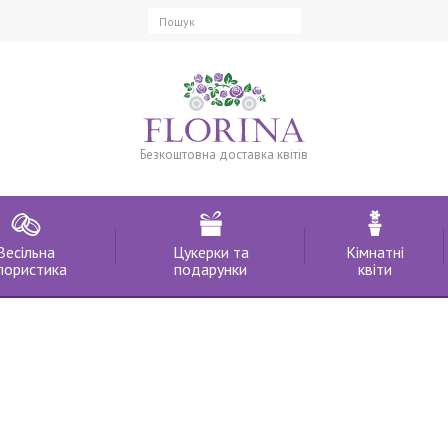
Безкоштовна доставка квітів
Весільна
Цукерки та
Кімнатні
лористика
подарунки
квіти