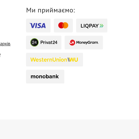
Ми приймаємо:
арків
у