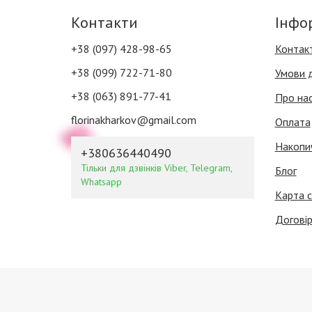
Контакти
Інфо
+38 (097) 428-98-65
Контак
+38 (099) 722-71-80
Умови 
+38 (063) 891-77-41
Про на
florinakharkov@gmail.com
Оплата
Накопи
+380636440490
Тільки для дзвінків Viber, Telegram,
Блог
Whatsapp
Карта с
Договір