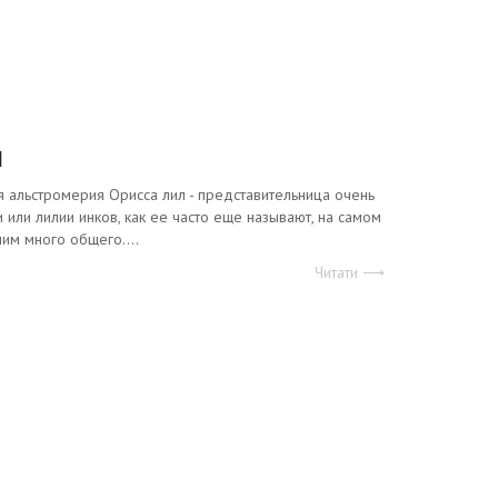
л
я альстромерия Орисса лил - представительница очень
 или лилии инков, как ее часто еще называют, на самом
ним много общего....
Читати ⟶