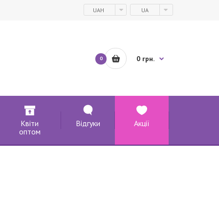
UAH
UA
0 грн.
0
Квіти
Відгуки
Акції
оптом