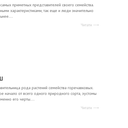
 самых приметных представителей своего семейства.
чными характеристиками, так еще и люди значительно
нее....
Читати ⟶
ш
ительница рода растений семейства горечавковых.
вое начало от всего одного природного сорта, эустомы
менно его черты....
Читати ⟶