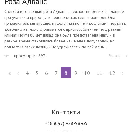
Роза Адванс
Светлая и солнечная роза Адванс – нежное творение, созданное
при участии и природы, и человеческих селекционеров. Она
привлекательная внешне, наделенная почти идеальными чертами,
довольно неплохо справляется с приспособлением под разный
климат. Почти 80 лет назад она была представлена миру и в
разное время становилась более или менее популярной, но
полностью своих позиций не утрачивает и по сей день....
просмотры: 1897
Читати ⟶
4
5
6
7
8
9
10
11
12
Контакти
+38 (097) 428-98-65