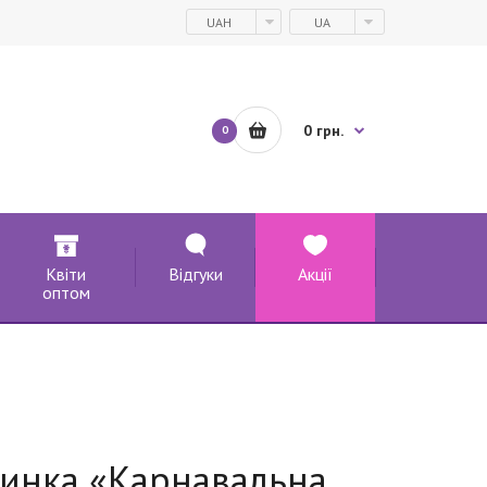
UAH
UA
0 грн.
0
Квіти
Відгуки
Акції
оптом
линка «Карнавальна