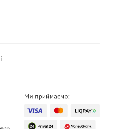
і
Ми приймаємо:
арків