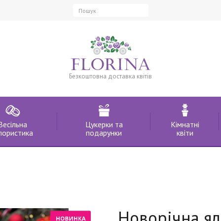
Безкоштовна доставка квітів
Весільна
Цукерки та
Кімнатні
лористика
подарунки
квіти
Новорічна я