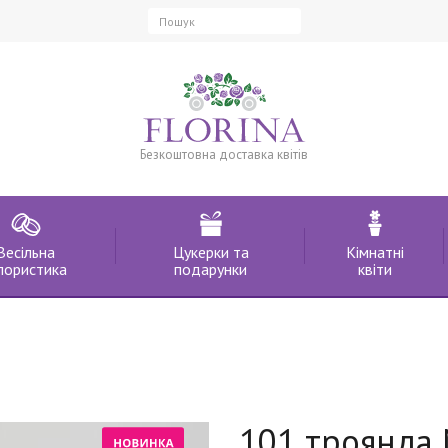
Безкоштовна доставка квітів
Весільна
Цукерки та
Кімнатні
лористика
подарунки
квіти
101 троянда М