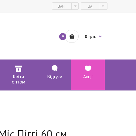
UAH
UA
0 грн.
0
Квіти
Відгуки
Акції
оптом
іс Піггі 60 см.