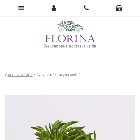
To open the menu, click here →
Безкоштовна доставка квітів
Доставка квітів
Сукулент "Красула хобіт"