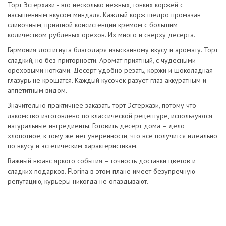
Торт Эстерхази - это несколько нежных, тонких коржей с
насыщенным вкусом миндаля. Каждый корж щедро промазан
сливочным, приятной консистенции кремом с большим
количеством рубленых орехов. Их много и сверху десерта.
Гармония достигнута благодаря изысканному вкусу и аромату. Торт
сладкий, но без приторности. Аромат приятный, с чудесными
ореховыми нотками. Десерт удобно резать, коржи и шоколадная
глазурь не крошатся. Каждый кусочек разует глаз аккуратным и
аппетитным видом.
Значительно практичнее заказать торт Эстерхази, потому что
лакомство изготовлено по классической рецептуре, используются
натуральные ингредиенты. Готовить десерт дома – дело
хлопотное, к тому же нет уверенности, что все получится идеально
по вкусу и эстетическим характеристикам.
Важный нюанс яркого события – точность доставки цветов и
сладких подарков. Florina в этом плане имеет безупречную
репутацию, курьеры никогда не опаздывают.