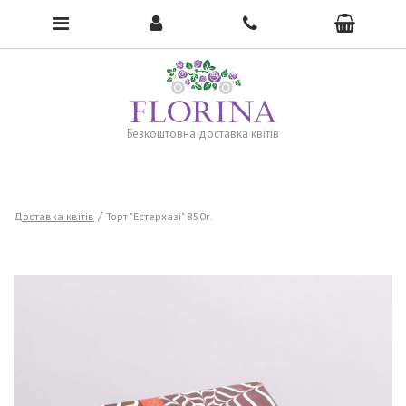
To open the menu, click here →
Безкоштовна доставка квітів
Доставка квітів
Торт "Естерхазі" 850г.