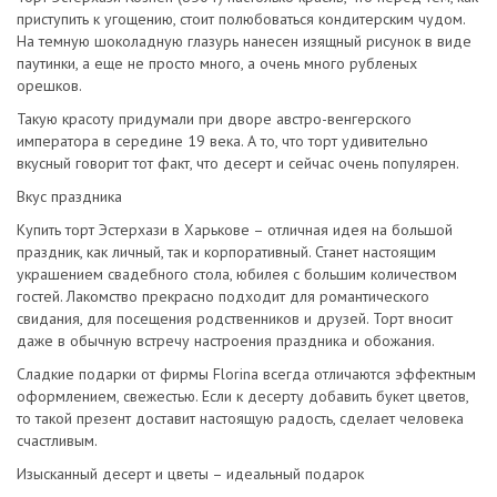
приступить к угощению, стоит полюбоваться кондитерским чудом.
На темную шоколадную глазурь нанесен изящный рисунок в виде
паутинки, а еще не просто много, а очень много рубленых
орешков.
Такую красоту придумали при дворе австро-венгерского
императора в середине 19 века. А то, что торт удивительно
вкусный говорит тот факт, что десерт и сейчас очень популярен.
Вкус праздника
Купить торт Эстерхази в Харькове – отличная идея на большой
праздник, как личный, так и корпоративный. Станет настоящим
украшением свадебного стола, юбилея с большим количеством
гостей. Лакомство прекрасно подходит для романтического
свидания, для посещения родственников и друзей. Торт вносит
даже в обычную встречу настроения праздника и обожания.
Сладкие подарки от фирмы Florina всегда отличаются эффектным
оформлением, свежестью. Если к десерту добавить букет цветов,
то такой презент доставит настоящую радость, сделает человека
счастливым.
Изысканный десерт и цветы – идеальный подарок