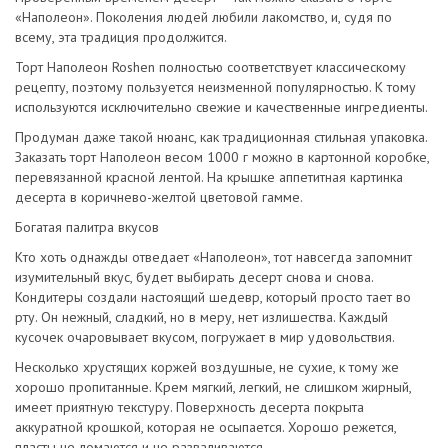
«Наполеон». Поколения людей любили лакомство, и, судя по
всему, эта традиция продолжится.
Торт Наполеон Roshen полностью соответствует классическому
рецепту, поэтому пользуется неизменной популярностью. К тому
используются исключительно свежие и качественные ингредиенты.
Продуман даже такой нюанс, как традиционная стильная упаковка.
Заказать торт Наполеон весом 1000 г можно в картонной коробке,
перевязанной красной лентой. На крышке аппетитная картинка
десерта в коричнево-желтой цветовой гамме.
Богатая палитра вкусов
Кто хоть однажды отведает «Наполеон», тот навсегда запомнит
изумительный вкус, будет выбирать десерт снова и снова.
Кондитеры создали настоящий шедевр, который просто тает во
рту. Он нежный, сладкий, но в меру, нет излишества. Каждый
кусочек очаровывает вкусом, погружает в мир удовольствия.
Несколько хрустящих коржей воздушные, не сухие, к тому же
хорошо пропитанные. Крем мягкий, легкий, не слишком жирный,
имеет приятную текстуру. Поверхность десерта покрыта
аккуратной крошкой, которая не осыпается. Хорошо режется,
пласты не ломаются и не разваливаются.