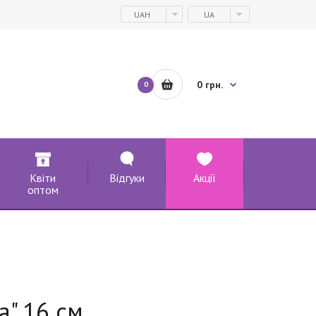
UAH
UA
0 грн.
0
Квіти
Відгуки
Акції
оптом
" 16 см.