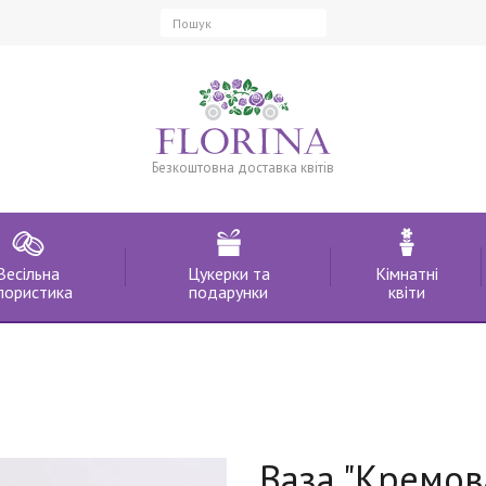
Безкоштовна доставка квітів
Весільна
Цукерки та
Кімнатні
лористика
подарунки
квіти
Ваза "Кремова