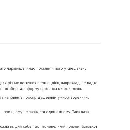
гато чарівніше, якщо поставити його у спеціальну
 для різних весняних першоцвітів, наприклад, не надто
здатні зберігати форму протягом кількох років.
ку та наповнить простір душевним умиротворенням,
і при цьому не заважати один одному. Така ваза
ожна як для себе, так і як невеликий презент близької