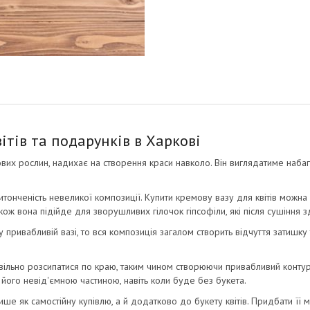
вітів та подарунків в Харкові
льових рослин, надихає на створення краси навколо. Він виглядатиме наба
итонченість невеликої композиції. Купити кремову вазу для квітів можна
 Також вона підійде для зворушливих гілочок гіпсофіли, які після сушіння 
у привабливій вазі, то вся композиція загалом створить відчуття затиш
ільно розсипатися по краю, таким чином створюючи привабливий контур 
е його невід'ємною частиною, навіть коли буде без букета.
ше як самостійну купівлю, а й додатково до букету квітів. Придбати її м