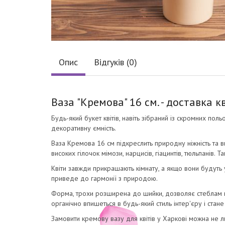
Опис
Відгуків (0)
Ваза "Кремова" 16 см. - доставка к
Будь-який букет квітів, навіть зібраний із скромних по
декоративну ємність.
Ваза Кремова 16 см підкреслить природну ніжність та в
високих гілочок мімози, нарцисів, гіацинтів, тюльпанів.
Квіти завжди прикрашають кімнату, а якщо вони будуть 
приведе до гармонії з природою.
Форма, трохи розширена до шийки, дозволяє стеблам в
органічно впишеться в будь-який стиль інтер'єру і стан
Замовити кремову вазу для квітів у Харкові можна не ли