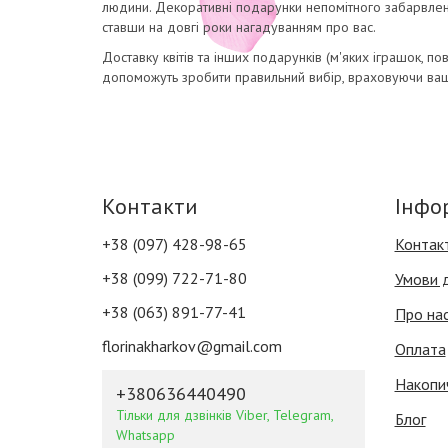
людини. Декоративні подарунки непомітного забарвлення
ставши на довгі роки нагадуванням про вас.
Доставку квітів та інших подарунків (м'яких іграшок, пов
допоможуть зробити правильний вибір, враховуючи ваш
Контакти
Інфо
+38 (097) 428-98-65
Контак
+38 (099) 722-71-80
Умови 
+38 (063) 891-77-41
Про на
florinakharkov@gmail.com
Оплата
Накопи
+380636440490
Тільки для дзвінків Viber, Telegram,
Блог
Whatsapp