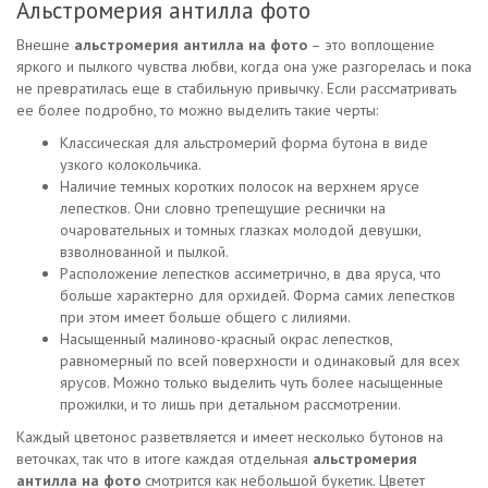
Альстромерия антилла фото
Внешне
альстромерия антилла на фото
– это воплощение
яркого и пылкого чувства любви, когда она уже разгорелась и пока
не превратилась еще в стабильную привычку. Если рассматривать
ее более подробно, то можно выделить такие черты:
Классическая для альстромерий форма бутона в виде
узкого колокольчика.
Наличие темных коротких полосок на верхнем ярусе
лепестков. Они словно трепещущие реснички на
очаровательных и томных глазках молодой девушки,
взволнованной и пылкой.
Расположение лепестков ассиметрично, в два яруса, что
больше характерно для орхидей. Форма самих лепестков
при этом имеет больше общего с лилиями.
Насыщенный малиново-красный окрас лепестков,
равномерный по всей поверхности и одинаковый для всех
ярусов. Можно только выделить чуть более насыщенные
прожилки, и то лишь при детальном рассмотрении.
Каждый цветонос разветвляется и имеет несколько бутонов на
веточках, так что в итоге каждая отдельная
альстромерия
антилла на фото
смотрится как небольшой букетик. Цветет