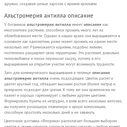
дружно, создавая целые заросли с яркими красками.
Альстромерия антилла описание
У ботаников
альстромерия антилла
имеет
описание
как
многолетнее растение, способное прожить много лет на
облюбованном месте. Однако в наших краях она выращивается в
основном как однолетник, реже может прожить на одном месте
несколько лет. Размножается корнями, подобно лилиям,
постепенно расширяет свою территорию. Это растение довольно
теплолюбивое и плохо переносит засуху, потому в его
выращивании на открытом участке могут возникнуть трудности.
Зато для коммерческого выращивания в теплице
описание
альстромерии антилла
очень подходящее. Цветок растет и
цветет круглый год, обладает высоким ростом (более метра) и
прекрасно подходит для срезки. К тому же она практически не
пахнет и хорошо гармонирует с любыми другим цветами.
Формировать букеты их нетрудно, и взяв всего несколько веточек,
вы получите роскошную пламенную и яркую композицию,
способную простоять несколько дней и не завянуть.
Цветочная доставка «Флорина» располагает большим выбором
цветов в своем каталоге, которые можно заказать с любое время