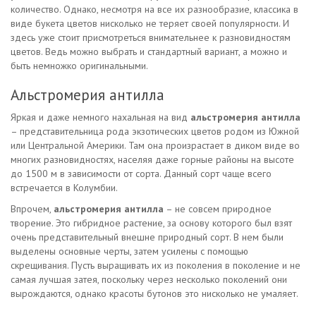
количество. Однако, несмотря на все их разнообразие, классика в
виде букета цветов нисколько не теряет своей популярности. И
здесь уже стоит присмотреться внимательнее к разновидностям
цветов. Ведь можно выбрать и стандартный вариант, а можно и
быть немножко оригинальными.
Альстромерия антилла
Яркая и даже немного нахальная на вид
альстромерия антилла
– представительница рода экзотических цветов родом из Южной
или Центральной Америки. Там она произрастает в диком виде во
многих разновидностях, населяя даже горные районы на высоте
до 1500 м в зависимости от сорта. Данный сорт чаще всего
встречается в Колумбии.
Впрочем,
альстромерия антилла
– не совсем природное
творение. Это гибридное растение, за основу которого был взят
очень представительный внешне природный сорт. В нем были
выделены основные черты, затем усилены с помощью
скрещивания. Пусть выращивать их из поколения в поколение и не
самая лучшая затея, поскольку через несколько поколений они
вырождаются, однако красоты бутонов это нисколько не умаляет.