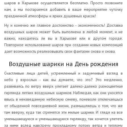
шаров в Харькове осуществляется бесплатно. Просто позвоните
нам, а мы постараемся добавить в ваше мероприятие чуточку
праздничной атмосферы и ярких душевных красок!
Ну и конечно же главное достоинство - экономичность! Доставка
воздушных шаров может быть выполнена в любой момент, и не
важно, находитесь ли вы в Харькове или в другом городе.
Повторное использование шаров при создании новых композиций
дает возможность реализовывать свои фантазии снова и снова.
Воздушные шарики на День рождения
Счастливые лица детей, устремленный и задумчивый взгляд в
небо у взрослых - как вы думаете, что это? Это медленно,
развиваясь по ветру вверх улетает далеко-далеко разноцветная
гирлянда легких воздушных шариков. Наблюдая, как они уносятся
ввысь в неизведанную небесную синеву, поневоле отключаешься
от обыденной повседневной жизни, размышляешь о том, что же
там вверху, куда так стремятся эти милые шарики. И глядя на все
уменьшающуюся и уменьшающуюся гирлянду, так хочется улететь
за ними вслед навстречу прохладному потоку ветра и теплому