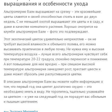
выращивания и особенности ухода
Альстромерию Бали выращивают на срезку – эти красивейшие
цветы славятся и своей способностью стоять в вазе до двух
недель. С не меньшей охотой выращивают эти цветы и в саду, и
даже в качестве комнатного растения. Хорошо смотрится на
клумбе альстромерия Бали – фото это подтверждают.
Этот экзотический цветок удивительно неприхотлив – он не
требует высокой влажности и обильного полива, его можно
высаживать практически в любую почву. Не нужна ему и высокая
температура воздуха – лучше всего альстромерия чувствует себя
при температуре 20-22 градуса, спокойно переносит и понижение.
А вот повышение для нее вредно – при слишком высокой
температуре альстромерия замедляет рост, престает цвести и
даже может сбросить уже распустившиеся цветки.
В описании альстромерии Бали вы можете найти информацию о
том, что первый год она цветет достаточно скудно – это
необходимо иметь в виду. Не торопитесь, тщательно ухаживайте
за цветком – и уже на следующий год он порадует вас обильным
и пышным цветением.
⟵ Эустома Мирмейд