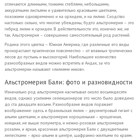
отличаются длинными, тонкими стеблями, небольшими,
аккуратными листьями и удивительно красивыми цветками,
похожими одновременно и на орхидею, и на лилию. Сходство
настолько сильно, что многие убеждены, будто альстромерия – это
гибрид лилии и орхидеи. В действительности это, конечно же, не
так. Альстромерия – совершенно самостоятельный род растений.
Родина этого цветка – Южная Америка, где различные его виды
произрастают практически повсеместно – от влажных тропических
лесов до пустынь и высокогорий. Наибольшее количество
разнообразных видов можно встретить в Андах, за что
альстромерии называют «лилиями инков».
Альстромерия Бали: фото и разновидности
Изначально род альстромерия насчитывал около восьмидесяти
видов, однако усилиями селекционеров это число было доведено
до ста двадцати восьми. Разнообразие видов поражает
воображение: здесь и бразильская лилия – двухметровый гигант с
алыми цветками, и альстромерия хорошенькая – крошечная,
изящная, не выше полуметра, и нежно-розовая альстромерия
розалин, и яркая, красочная альстромерия Бали с двухцветными
лепестками – ярко-алыми в центре, шафранно-желтыми по краям.