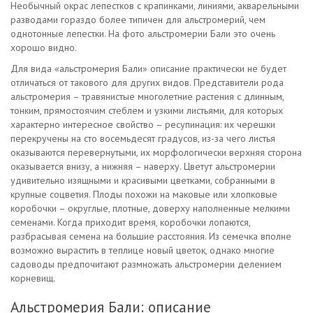
Необычный окрас лепестков с крапинками, линиями, акварельными
разводами гораздо более типичен для альстромерий, чем
однотонные лепестки. На фото альстромерии Бали это очень
хорошо видно.
Для вида «альстромерия Бали» описание практически не будет
отличаться от такового для других видов. Представители рода
альстромерия – травянистые многолетние растения с длинным,
тонким, прямостоячим стеблем и узкими листьями, для которых
характерно интересное свойство – ресупинация: их черешки
перекручены на сто восемьдесят градусов, из-за чего листья
оказываются перевернутыми, их морфологически верхняя сторона
оказывается внизу, а нижняя – наверху. Цветут альстромерии
удивительно изящными и красивыми цветками, собранными в
крупные соцветия. Плоды похожи на маковые или хлопковые
коробочки – округлые, плотные, доверху наполненные мелкими
семенами. Когда приходит время, коробочки лопаются,
разбрасывая семена на большие расстояния. Из семечка вполне
возможно вырастить в теплице новый цветок, однако многие
садоводы предпочитают размножать альстромерии делением
корневищ.
Альстромерия Бали: описание