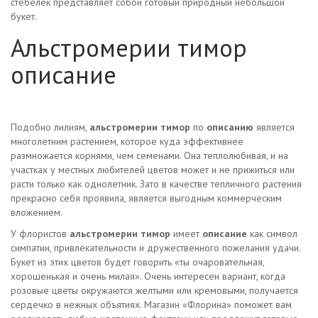
стебелек представляет собой готовый природный небольшой
букет.
Альстромерии тимор
описание
Подобно лилиям,
альстромерии тимор
по
описанию
является
многолетним растением, которое куда эффективнее
размножается корнями, чем семенами. Она теплолюбивая, и на
участках у местных любителей цветов может и не прижиться или
расти только как однолетник. Зато в качестве тепличного растения
прекрасно себя проявила, является выгодным коммерческим
вложением.
У флористов
альстромерии тимор
имеет
описание
как символ
симпатии, привлекательности и дружественного пожелания удачи.
Букет из этих цветов будет говорить «ты очаровательная,
хорошенькая и очень милая». Очень интересен вариант, когда
розовые цветы окружаются желтыми или кремовыми, получается
сердечко в нежных объятиях. Магазин «Флорина» поможет вам