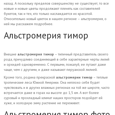
назад. А поскольку пределов совершенству не существует, то все
новые и новые цветы продолжают пленять как составителей
букетов, так и тех, кто только наслаждается их красотой.
Относительно новый цветок в нашем регионе – альстромерия, о
ней мы расскажем подробнее.
Альстромерия тимор
Внешне
альстромерия тимор
– типичный представитель своего
рода, причудливо соединяющий в себе характерные черты лилий
и орхидей одновременно. С первыми, пожалуй, ее путают даже
чаще, чем с другими, и даже называют перуанской лилией.
Кроме того, родина прекрасной
альстромерии тимор
– теплые
тропические леса Южной Америки. Она неплохо себя будет
чувствовать и в других влажных регионах на той же широте, часто
встречается даже в горах на высоте до 1,5 км. А вот более
суровый и прохладный климат наших просторов подойдет ей
хуже, и холодную зиму растение не переживет.
Альстромерия тимор фото