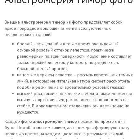
Внешне
альстромерия тимор
на
фото
представляет собой
яркое природное воплощение мечты всех утонченных
человеческих созданий:
броский, насыщенный и в то же время очень нежный
основной розовый оттенок лепестков, практически
равномерный по всей поверхности. Исключение составляет
только верхний лепесток, у которого посредине есть
большой светлый просвет;
на том же верхнем лепестке – россыпь коротеньких темных
линий, в которых мечтательная натура сможет рассмотреть
подобие ресничек на очаровательных розовых глазках;
высокий рост, тонкие, но крепкие стебли, а также множество
вытянутых ярких листьев, расположенных поочередно на
стебле. В дополнительном озеленении эти цветы точно не
нуждаются.
Каждое
фото альстромерии тимор
покажет не просто один
бутон. Подобно многим лилиям, альстромерии формируют сразу
несколько цветов на каждом цветоносе, в результате каждый