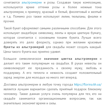
сочетаются
альстромерии
и розы. Создавая такую композицию,
используются яркие оттенки розы и более нежные тона
альстромерии, к примеру, красный и белый, фиолетовый и желтый
и т.д. Помимо роз также используют лилии, тюльпаны, фиалки и
прочие.
Такой букет оформляют самыми различными способами. Для этого
используют свадебную символику, ленты и яркую цветную бумагу,
которая сочетается с основными тонами букета. Лучше всего
доверять это дело флористу, однако при желании красивые
букеты из альстромерий
для свадьбы может создать каждый.
Цена такого букета вас приятно удивит.
Большое символическое
значение цветка альстромерии
и
делает его таким популярным на свадьбах. В руках невесты он
символизирует ее преданность к своему мужу, любовь и
поддержку. А его теплота и нежность создают положительный
заряд энергии для молодых на много лет вперед.
Доставка альстромерии в любую точку города
https://florina.kh.ua/
является лучшим вариантом сделать приятный подарок близкому
человеку. Также данная услуга очень популярна для тех, кто на
свадьбе занимается организационными вопросами, так как
значительно экономит время и силы.