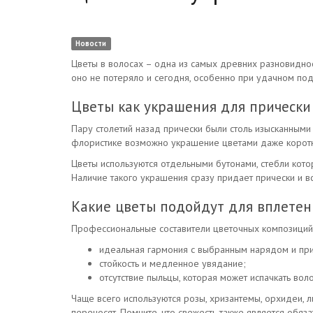
Новости
Цветы в волосах – одна из самых древних разновиднос
оно не потеряло и сегодня, особенно при удачном по
Цветы как украшения для прически
Пару столетий назад прически были столь изысканными
флористике возможно украшение цветами даже коротк
Цветы используются отдельными бутонами, стебли котор
Наличие такого украшения сразу придает прически и в
Какие цветы подойдут для вплетен
Профессиональные составители цветочных композиций 
идеальная гармония с выбранным нарядом и при
стойкость и медленное увядание;
отсутствие пыльцы, которая может испачкать вол
Чаще всего используются розы, хризантемы, орхидеи, 
переносят. Помните, что свежесть также является обя