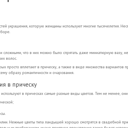
тей украшения, которую женщины используют многие тысячелетия. Несмо
дборе.
 и сложными, что в них можно было спрятать даже миниатюрную вазу, н
их волос.
ых просто вплетают в прическу, а также в виде множества вариантов пр
сему образу романтичности и очарования.
ия в прическу
используют в прическах самые разные виды цветов. Тем не менее, они
ческой;
осы.
лилии. Нежные цветы типа ландышей хорошо смотрятся в свадебной при
зательным требованием, иначе приятное впечатление также будет испорч