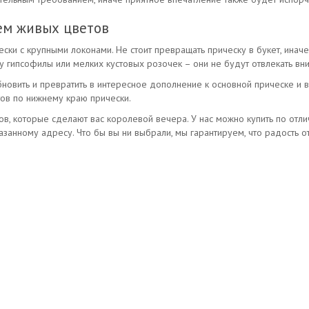
ем живых цветов
и с крупными локонами. Не стоит превращать прическу в букет, иначе
у гипсофилы или мелких кустовых розочек – они не будут отвлекать вн
вить и превратить в интересное дополнение к основной прическе и ве
тов по нижнему краю прически.
в, которые сделают вас королевой вечера. У нас можно купить по отл
занному адресу. Что бы вы ни выбрали, мы гарантируем, что радость 