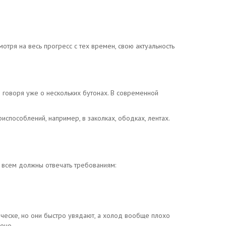
тря на весь прогресс с тех времен, свою актуальность
е говоря уже о нескольких бутонах. В современной
испособлений, например, в заколках, ободках, лентах.
 всем должны отвечать требованиям:
ческе, но они быстро увядают, а холод вообще плохо
ено.