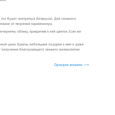
 это будет смотреться безвкусно. Для сложного
имание от творения парикмахера.
чернему облику, прикрепив к ней цветок. Если же
ичной цене букеты, небольшие подарки к ним и даже
от получения благоухающего свежего великолепия
Орхидея атлантис ⟶