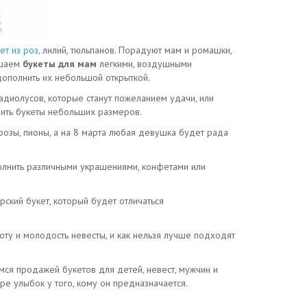
ет из роз
, лилий, тюльпанов. Порадуют мам и ромашки,
ашаем
букеты для мам
легкими, воздушными
ополнить их небольшой открыткой.
адиолусов, которые станут пожеланием удачи, или
рить букеты небольших размеров.
озы, пионы, а на 8 марта любая девушка будет рада
ополнить различными украшениями, конфетами или
рский букет, который будет отличаться
ту и молодость невесты, и как нельзя лучше подходят
мся продажей букетов для детей, невест, мужчин и
е улыбок у того, кому он предназначается.