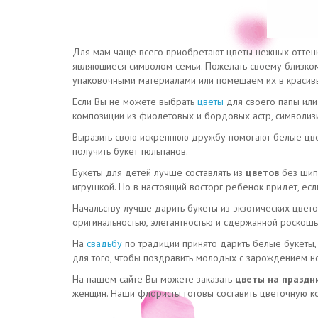
Для мам чаще всего приобретают цветы нежных оттенко
являющиеся символом семьи. Пожелать своему близко
упаковочными материалами или помещаем их в красивы
Если Вы не можете выбрать
цветы
для своего папы или
композиции из фиолетовых и бордовых астр, символиз
Выразить свою искреннюю дружбу помогают белые цвет
получить букет тюльпанов.
Букеты для детей лучше составлять из
цветов
без шип
игрушкой. Но в настоящий восторг ребенок придет, ес
Начальству лучше дарить букеты из экзотических цвето
оригинальностью, элегантностью и сдержанной роскошью
На
свадьбу
по традиции принято дарить белые букеты,
для того, чтобы поздравить молодых с зарождением н
На нашем сайте Вы можете заказать
цветы на праздн
женщин. Наши флористы готовы составить цветочную ко