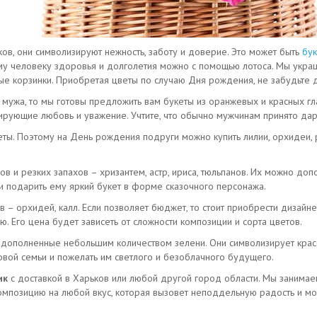
в, они символизируют нежность, заботу и доверие. Это может быть
бук
му человеку здоровья и долголетия можно с помощью лотоса. Мы укр
е корзинки. Приобретая цветы по случаю Дня рождения, не забудьте д
 мужа, то мы готовы предложить вам букеты из оранжевых и красных гл
ирующие любовь и уважение. Учтите, что обычно мужчинам принято да
ы. Поэтому на День рождения подруги можно купить лилии, орхидеи, р
ов и резких запахов – хризантем, астр, ириса, тюльпанов. Их можно д
ли подарить ему яркий букет в форме сказочного персонажа.
в – орхидей, калл. Если позволяет бюджет, то стоит приобрести дизайне
. Его цена будет зависеть от сложности композиции и сорта цветов.
 дополненные небольшим количеством зелени. Они символизирует красо
овой семьи и пожелать им светлого и безоблачного будущего.
ик
с доставкой в Харьков или любой другой город области. Мы занимае
мпозицию на любой вкус, которая вызовет неподдельную радость и мор