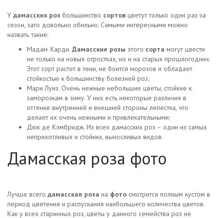
У
дамасских роз
большинство
сортов
цветут только один раз за
сезон, зато довольно обильно. Самыми интересными можно
назвать такие:
Мадам Харди.
Дамасские розы
этого
сорта
могут цвести
не только на новых отростках, но и на старых прошлогодних.
Этот сорт растет в тени, не боится морозов и обладает
стойкостью к большинству болезней роз;
Мари Луиз. Очень нежные небольшие цветы, стойкие к
заморозкам в зиму. У них есть некоторые различия в
оттенке внутренней и внешней стороны лепестка, что
делает их очень нежными и привлекательными;
Дюк де Кэмбридж. Из всех дамасских роз – один из самых
неприхотливых и стойких, выносливых видов.
Дамасская роза фото
Лучше всего
дамасская роза
на
фото
смотрится полным кустом в
период цветения и распускания наибольшего количества цветов.
Как у всех старинных роз, цветы у данного семейства роз не