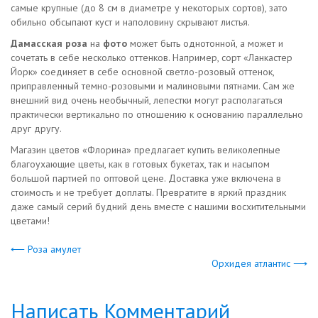
самые крупные (до 8 см в диаметре у некоторых сортов), зато
обильно обсыпают куст и наполовину скрывают листья.
Дамасская роза
на
фото
может быть однотонной, а может и
сочетать в себе несколько оттенков. Например, сорт «Ланкастер
Йорк» соединяет в себе основной светло-розовый оттенок,
приправленный темно-розовыми и малиновыми пятнами. Сам же
внешний вид очень необычный, лепестки могут располагаться
практически вертикально по отношению к основанию параллельно
друг другу.
Магазин цветов «Флорина» предлагает купить великолепные
благоухающие цветы, как в готовых букетах, так и насыпом
большой партией по оптовой цене. Доставка уже включена в
стоимость и не требует доплаты. Превратите в яркий праздник
даже самый серий будний день вместе с нашими восхитительными
цветами!
⟵ Роза амулет
Орхидея атлантис ⟶
Написать Комментарий