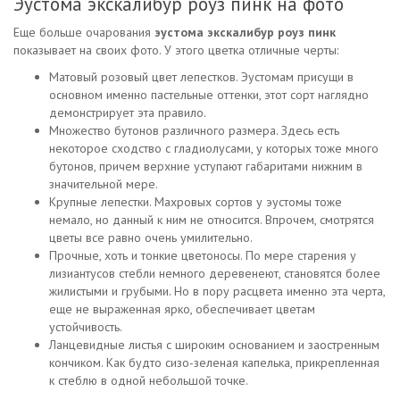
Эустома экскалибур роуз пинк на фото
Еще больше очарования
эустома экскалибур роуз пинк
показывает на своих фото. У этого цветка отличные черты:
Матовый розовый цвет лепестков. Эустомам присущи в
основном именно пастельные оттенки, этот сорт наглядно
демонстрирует эта правило.
Множество бутонов различного размера. Здесь есть
некоторое сходство с гладиолусами, у которых тоже много
бутонов, причем верхние уступают габаритами нижним в
значительной мере.
Крупные лепестки. Махровых сортов у эустомы тоже
немало, но данный к ним не относится. Впрочем, смотрятся
цветы все равно очень умилительно.
Прочные, хоть и тонкие цветоносы. По мере старения у
лизиантусов стебли немного деревенеют, становятся более
жилистыми и грубыми. Но в пору расцвета именно эта черта,
еще не выраженная ярко, обеспечивает цветам
устойчивость.
Ланцевидные листья с широким основанием и заостренным
кончиком. Как будто сизо-зеленая капелька, прикрепленная
к стеблю в одной небольшой точке.