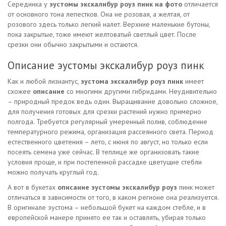
Серединка у
эустомы экскалибур роуз пинк на фото
отличается
от основного тона лепестков. Она не розовая, а желтая, от
розового здесь только легкий налет. Верхние маленькие бутоны,
пока закрытые, тоже имеют желтоватый светлый цвет. После
срезки они обычно закрытыми и остаются.
Описание эустомы экскалибур роуз пинк
Как и любой лизиантус,
эустома экскалибур роуз пинк
имеет
схожее
описание
со многими другими гибридами. Неудивительно
– природный предок ведь один. Выращивание довольно сложное,
для получения готовых для срезки растений нужно примерно
полгода. Требуется регулярный умеренный полив, соблюдение
температурного режима, организация рассеянного света. Период
естественного цветения – лето, с июня по август, но только если
посеять семена уже сейчас. В теплице же организовать такие
условия проще, и при постепенной рассадке цветущие стебли
можно получать круглый год.
А вот в букетах
описание эустомы экскалибур роуз
пинк может
отличаться в зависимости от того, в каком регионе она реализуется.
В оригинале эустома – небольшой букет на каждом стебле, и в
европейской манере принято ее так и оставлять, убирая только