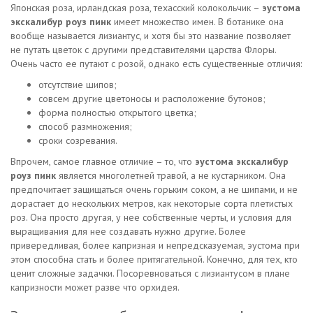
Японская роза, ирландская роза, техасский колокольчик –
эустома
экскалибур роуз пинк
имеет множество имен. В ботанике она
вообще называется лизиантус, и хотя бы это название позволяет
не путать цветок с другими представителями царства Флоры.
Очень часто ее путают с розой, однако есть существенные отличия:
отсутствие шипов;
совсем другие цветоносы и расположение бутонов;
форма полностью открытого цветка;
способ размножения;
сроки созревания.
Впрочем, самое главное отличие – то, что
эустома экскалибур
роуз пинк
является многолетней травой, а не кустарником. Она
предпочитает защищаться очень горьким соком, а не шипами, и не
дорастает до нескольких метров, как некоторые сорта плетистых
роз. Она просто другая, у нее собственные черты, и условия для
выращивания для нее создавать нужно другие. Более
привередливая, более капризная и непредсказуемая, эустома при
этом способна стать и более притягательной. Конечно, для тех, кто
ценит сложные задачки. Посоревноваться с лизиантусом в плане
капризности может разве что орхидея.