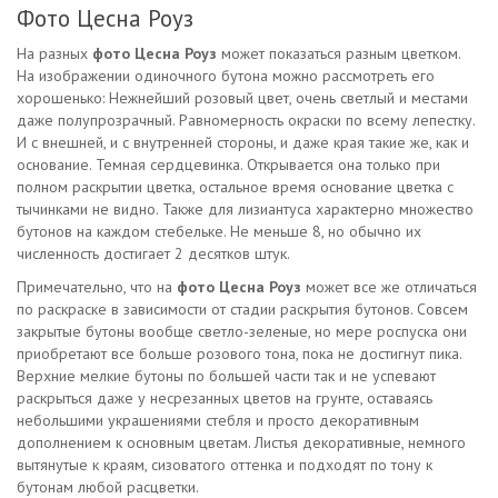
Фото Цесна Роуз
На разных
фото Цесна Роуз
может показаться разным цветком.
На изображении одиночного бутона можно рассмотреть его
хорошенько: Нежнейший розовый цвет, очень светлый и местами
даже полупрозрачный. Равномерность окраски по всему лепестку.
И с внешней, и с внутренней стороны, и даже края такие же, как и
основание. Темная сердцевинка. Открывается она только при
полном раскрытии цветка, остальное время основание цветка с
тычинками не видно. Также для лизиантуса характерно множество
бутонов на каждом стебельке. Не меньше 8, но обычно их
численность достигает 2 десятков штук.
Примечательно, что на
фото Цесна Роуз
может все же отличаться
по раскраске в зависимости от стадии раскрытия бутонов. Совсем
закрытые бутоны вообще светло-зеленые, но мере роспуска они
приобретают все больше розового тона, пока не достигнут пика.
Верхние мелкие бутоны по большей части так и не успевают
раскрыться даже у несрезанных цветов на грунте, оставаясь
небольшими украшениями стебля и просто декоративным
дополнением к основным цветам. Листья декоративные, немного
вытянутые к краям, сизоватого оттенка и подходят по тону к
бутонам любой расцветки.