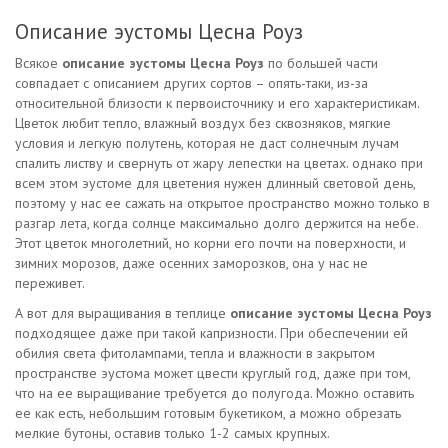
Описание эустомы Цесна Роуз
Всякое
описание эустомы Цесна Роуз
по большей части
совпадает с описанием других сортов – опять-таки, из-за
относительной близости к первоисточнику и его характеристикам.
Цветок любит тепло, влажный воздух без сквозняков, мягкие
условия и легкую полутень, которая не даст солнечным лучам
спалить листву и свернуть от жару лепестки на цветах. однако при
всем этом эустоме для цветения нужен длинный световой день,
поэтому у нас ее сажать на открытое пространство можно только в
разгар лета, когда солнце максимально долго держится на небе.
Этот цветок многолетний, но корни его почти на поверхности, и
зимних морозов, даже осенних заморозков, она у нас не
переживет.
А вот для выращивания в теплице
описание эустомы Цесна Роуз
подходящее даже при такой капризности. При обеспечении ей
обилия света фитолампами, тепла и влажности в закрытом
пространстве эустома может цвести круглый год, даже при том,
что на ее выращивание требуется до полугода. Можно оставить
ее как есть, небольшим готовым букетиком, а можно обрезать
мелкие бутоны, оставив только 1-2 самых крупных.