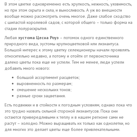
В этом цветке одновременно есть хрупкость, нежность, уязвимость,
но при этом скрыта и сила, и выносливость. А уж во внешности
вообще можно рассмотреть очень многое. Даже слабое сходство
с шипастой королевой садов, с которой общего – только форма на
стадии полураскрытия.
Любая
эустома Цесна Роуз
– потомок одного единственного
природного вида, эустомы крупноцветковой или лизиантуса.
Большой интерес к этому цветку селекционеры начали проявлять
относительно недавно, а потому и отойти от первоисточника
далеко цветы пока еще не успели. Тем не менее, люди успели
добавить много нового:
большой ассортимент расцветок;
выровненность по размерам;
смешение нескольких тонов;
разные сроки зацветания.
Есть подвижки и в стойкости к погодным условиям, однако пока что
это трудно назвать сильной стороной лизиантусов. Пока они
остаются привередливыми к теплу и в нашем регионе сами не
растут – холодно. Можно выращивать их только как однолетки, но
для многих это делает цветы еще более привлекательными.