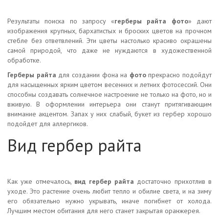
Результаты поиска по запросу «
герберы райта фото
» дают
изображения крупных, бархатистых и броских цветов на прочном
стебле без ответвлений. Эти цветы настолько красиво окрашены
самой природой, что даже не нуждаются в художественной
обработке.
Герберы райта
для создании фона на
фото
прекрасно подойдут
для насыщенных ярким цветом весенних и летних фотосессий. Они
способны создавать солнечное настроение не только на фото, но и
вживую. В оформлении интерьера они станут притягивающим
внимание акцентом. Запах у них слабый, букет из гербер хорошо
подойдет для аллергиков.
Вид гербер райта
Как уже отмечалось,
вид гербер райта
достаточно прихотлив в
уходе. Это растение очень любит тепло и обилие света, и на зиму
его обязательно нужно укрывать, иначе погибнет от холода.
Лучшим местом обитания для него станет закрытая оранжерея.