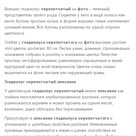
Внешне гладиолус
черепитчатый
на
фото
– типичный
представитель своего рода. Соцветия у него в виде колоса или
кисти, бутоны простые косые, в форме воронки, также напоминают
узенький венчик. Все бутоны расположены по одной стороне
цветоноса.
Стебли у
гладиолуса черепитчатого
на
фото
высокие, ростом
этот цветок достигает 80 см. Листья узкие, длинные, стреловидные,
основание собрано в розетку к основанию цветка. Лепестки
простые, негофрированные, равномерно окрашенные в яркий
пурпурный цвет по всей поверхности. Цветок очень сильно
выделяется на фоне листьев или окружающей травы.
Гладиолус черепитчатый описание
У цветоводов
гладиолус черепитчатый
имеет
описание
как
стойкое многолетнее клубнелуковичное растение, которое
размножается корнями и может прожить на одном месте,
возможно, даже обходясь без пересаживания.
Присутствует в
описании
гладиолуса черепитчатого
и
упоминание о целебных свойствах растения. Измельченные
луковицы прикладываются к язвам и ранам, способствуя их