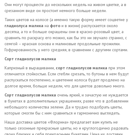
Они могут процвести до нескольких недель на живом цветке, а в
срезанном виде он простоит немного больше недели.
Таких цветов на колосе (а именно такую форму имеет соцветие у
гладиолуса малика
на
фото
и в жизни) распускается около
десятка, а то и больше окрашены они в красно-розовый цвет, а
сравнить по раскрасу его можно, как бы это ни звучало странно, с
семгой – красная основа и малиновые продольные прожилки.
Гофрированность у него средняя, в сравнении с другими сортами.
Сорт гладиолусов малика
Капризный в выращивании,
сорт гладиолусов малика
при этом
отличается стойкостью. Если стебли срезать, то бутоны в нем будут
распускаться постепенно, и цветение колоса будет продлено на
долгое время, больше недели, что для цветов довольно много.
Сорт гладиолусов малика
очень яркий, и зачастую не нуждается
в букетах в дополнительных украшениях, разве что в добавлении
небольшого количества зелени. Да и трудно подобрать цветы,
которые смогли бы с ним сравниться и гармонично выглядеть.
Наша доставка цветов «Флорина» предлагает вам купить не
только сезонные прекрасные цветы, но и круглогодично радовать
своих близких и себя прекрасными букетами. Цена их доставки