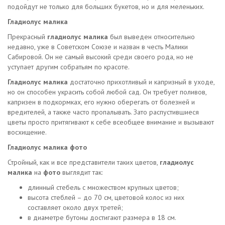
подойдут не только для больших букетов, но и для меленьких.
Гладиолус малика
Прекрасный
гладиолус малика
был выведен относительно
недавно, уже в Советском Союзе и назван в честь Малики
Сабировой. Он не самый высокий среди своего рода, но не
уступает другим собратьям по красоте.
Гладиолус малика
достаточно прихотливый и капризный в уходе,
но он способен украсить собой любой сад. Он требует поливов,
капризен в подкормках, его нужно оберегать от болезней и
вредителей, а также часто пропалывать. Зато распустившиеся
цветы просто притягивают к себе всеобщее внимание и вызывают
восхищение.
Гладиолус малика фото
Стройный, как и все представители таких цветов,
гладиолус
малика
на
фото
выглядит так:
длинный стебель с множеством крупных цветов;
высота стеблей – до 70 см, цветовой колос из них
составляет около двух третей;
в диаметре бутоны достигают размера в 18 см.