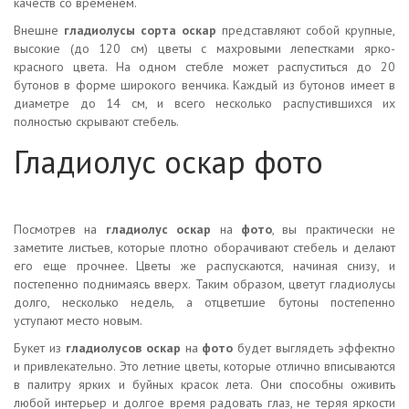
качеств со временем.
Внешне
гладиолусы сорта оскар
представляют собой крупные,
высокие (до 120 см) цветы с махровыми лепестками ярко-
красного цвета. На одном стебле может распуститься до 20
бутонов в форме широкого венчика. Каждый из бутонов имеет в
диаметре до 14 см, и всего несколько распустившихся их
полностью скрывают стебель.
Гладиолус оскар фото
Посмотрев на
гладиолус оскар
на
фото
, вы практически не
заметите листьев, которые плотно оборачивают стебель и делают
его еще прочнее. Цветы же распускаются, начиная снизу, и
постепенно поднимаясь вверх. Таким образом, цветут гладиолусы
долго, несколько недель, а отцветшие бутоны постепенно
уступают место новым.
Букет из
гладиолусов оскар
на
фото
будет выглядеть эффектно
и привлекательно. Это летние цветы, которые отлично вписываются
в палитру ярких и буйных красок лета. Они способны оживить
любой интерьер и долгое время радовать глаз, не теряя яркости