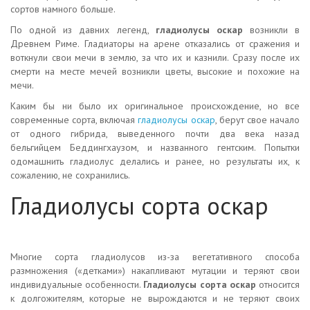
сортов намного больше.
По одной из давних легенд,
гладиолусы оскар
возникли в
Древнем Риме. Гладиаторы на арене отказались от сражения и
воткнули свои мечи в землю, за что их и казнили. Сразу после их
смерти на месте мечей возникли цветы, высокие и похожие на
мечи.
Каким бы ни было их оригинальное происхождение, но все
современные сорта, включая
гладиолусы оскар
, берут свое начало
от одного гибрида, выведенного почти два века назад
бельгийцем Беддингхаузом, и названного гентским. Попытки
одомашнить гладиолус делались и ранее, но результаты их, к
сожалению, не сохранились.
Гладиолусы сорта оскар
Многие сорта гладиолусов
из-за вегетативного способа
размножения («детками») накапливают мутации и теряют свои
индивидуальные особенности.
Гладиолусы сорта оскар
относится
к долгожителям, которые не вырождаются и не теряют своих