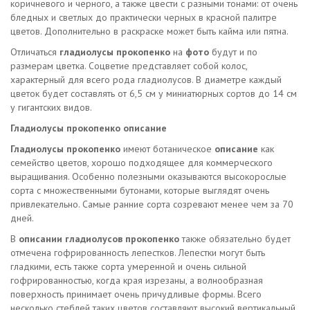
коричневого и черного, а также цвести с разными тонами: от очень
бледных и светлых до практически черных в красной палитре
цветов. Дополнительно в раскраске может быть кайма или пятна.
Отличаться
гладиолусы прокопенко
на
фото
будут и по
размерам цветка. Соцветие представляет собой колос,
характерный для всего рода гладиолусов. В диаметре каждый
цветок будет составлять от 6,5 см у миниатюрных сортов до 14 см
у гигантских видов.
Гладиолусы прокопенко описание
Гладиолусы прокопенко
имеют ботаническое
описание
как
семейство цветов, хорошо подходящее для коммерческого
выращивания. Особенно полезными оказываются высокорослые
сорта с множественными бутонами, которые выглядят очень
привлекательно. Самые ранние сорта созревают менее чем за 70
дней.
В
описании гладиолусов прокопенко
также обязательно будет
отмечена гофрированность лепестков. Лепестки могут быть
гладкими, есть также сорта умеренной и очень сильной
гофрированностью, когда края изрезаны, а волнообразная
поверхность принимает очень причудливые формы. Всего
несколько стеблей таких цветов составляют высокий вертикальный