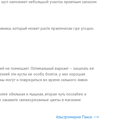
н куст наполняет небольшой участок приятным запахом
ника, который может расти практически где угодно.
ей не помешает. Оптимальный вариант – засыпать ее
лезней эти кусты не особо боятся, у них хорошая
оны могут и повредиться во время сильного ливня.
более обильная и пышная, вторая чуть послабее и
 то закажите свежесрезанные цветы в магазине
Альстромерия Пакси ⟶