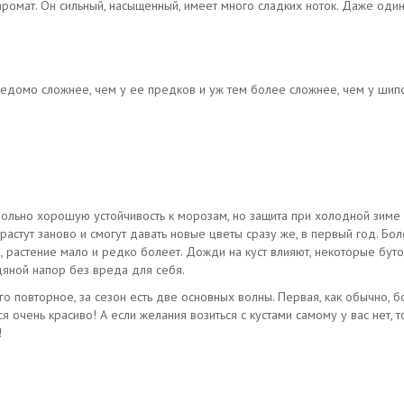
аромат. Он сильный, насыщенный, имеет много сладких ноток. Даже оди
домо сложнее, чем у ее предков и уж тем более сложнее, чем у шипов
ольно хорошую устойчивость к морозам, но защита при холодной зиме 
трастут заново и смогут давать новые цветы сразу же, в первый год. Бо
се, растение мало и редко болеет. Дожди на куст влияют, некоторые бут
дяной напор без вреда для себя.
его повторное, за сезон есть две основных волны. Первая, как обычно, 
ся очень красиво! А если желания возиться с кустами самому у вас нет,
!