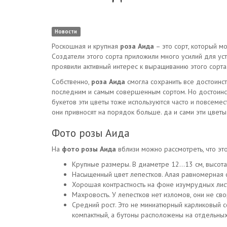
Новости
Роскошная и крупная
роза Аида
– это сорт, который м
Создатели этого сорта приложили много усилий для ус
проявили активный интерес к выращиванию этого сорта.
Собственно,
роза Аида
смогла сохранить все достоинс
последним и самым совершенным сортом. Но достоинств
букетов эти цветы тоже используются часто и повсемес
они привносят на порядок больше. да и сами эти цветы
Фото розы Аида
На
фото розы Аида
вблизи можно рассмотреть, что эт
Крупные размеры. В диаметре 12…13 см, высота 
Насыщенный цвет лепестков. Алая равномерная о
Хорошая контрастность на фоне изумрудных листь
Махровость. У лепестков нет изломов, они не св
Средний рост. Это не миниатюрный карликовый со
компактный, а бутоны расположены на отдельны