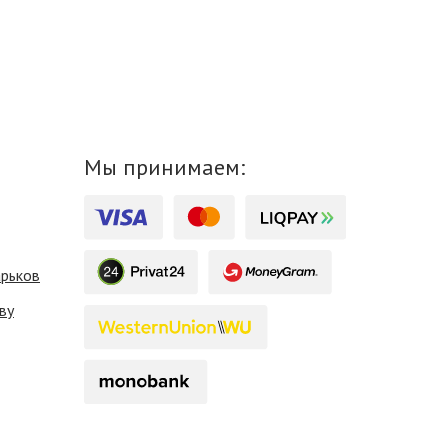
Мы принимаем:
арьков
ву