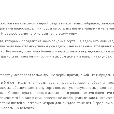
ожно назвать классикой жанра. Представитель чайных гибридов, соверш
транения недостатков, и их труды не остались незамеченными и увлеч
 И распространили его чуть ли не по всему миру.
тва, которыми обладают чайно-гибридные сорта. Да, здесь есть еще над 
а были значительно усилены уже здесь, и незамеченным этот цветок на
тно. Возможно, розы куда более привередливые в выращивании, чем шип
 давно стали желанными гостями в любом доме и в вазе, и на клумбах.
от сорт унаследовал только лучшие черты, присущие чайным гибридам.
в 5-6 см – мелкими эти розы трудно назвать. Больше по габаритам то
краска обеспечивает этому сорту постоянную популярность и вхождени
ев. У этого сорта красноты в листьях нет, и рядом с алыми огненными 
орачиваются. Но зато и сами лепестки не особо крупные, зато многочи
рт, но плетей в несколько метров длиной здесь тоже нет. В среднем о
х небольших веточках.