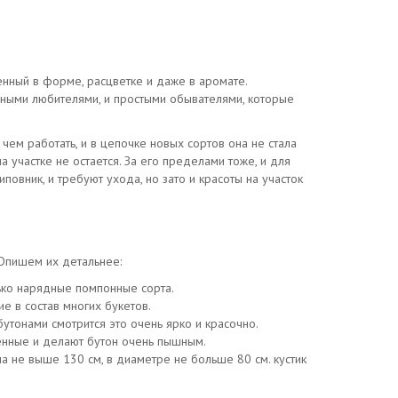
енный в форме, расцветке и даже в аромате.
енными любителями, и простыми обывателями, которые
чем работать, и в цепочке новых сортов она не стала
 участке не остается. За его пределами тоже, и для
овник, и требуют ухода, но зато и красоты на участок
 Опишем их детальнее:
лько нарядные помпонные сорта.
е в состав многих букетов.
бутонами смотрится это очень ярко и красочно.
сленные и делают бутон очень пышным.
на не выше 130 см, в диаметре не больше 80 см. кустик