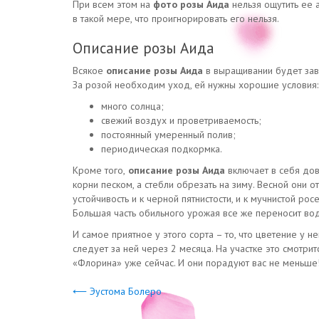
При всем этом на
фото розы Аида
нельзя ощутить ее 
в такой мере, что проигнорировать его нельзя.
Описание розы Аида
Всякое
описание розы Аида
в выращивании будет заве
За розой необходим уход, ей нужны хорошие условия:
много солнца;
свежий воздух и проветриваемость;
постоянный умеренный полив;
периодическая подкормка.
Кроме того,
описание розы Аида
включает в себя дов
корни песком, а стебли обрезать на зиму. Весной они о
устойчивость и к черной пятнистости, и к мучнистой ро
Большая часть обильного урожая все же переносит во
И самое приятное у этого сорта – то, что цветение у н
следует за ней через 2 месяца. На участке это смотрит
«Флорина» уже сейчас. И они порадуют вас не меньше
⟵ Эустома Болеро