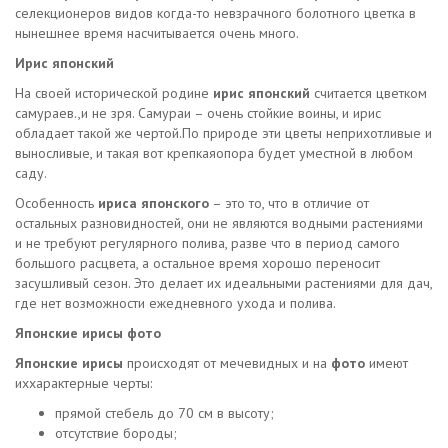
селекционеров видов когда-то невзрачного болотного цветка в
нынешнее время насчитывается очень много.
Ирис японский
На своей исторической родине
ирис японский
считается цветком
самураев.,и не зря. Самураи – очень стойкие воины, и ирис
обладает такой же чертой.По природе эти цветы неприхотливые и
выносливые, и такая вот крепкаяопора будет уместной в любом
саду.
Особенность
ириса японского
– это то, что в отличие от
остальных разновидностей, они не являются водными растениями
и не требуют регулярного полива, разве что в период самого
большого расцвета, а остальное время хорошо переносит
засушливый сезон. Это делает их идеальными растениями для дач,
где нет возможности ежедневного ухода и полива.
Японские ирисы фото
Японские ирисы
происходят от мечевидных и на
фото
имеют
иххарактерные черты:
прямой стебель до 70 см в высоту;
отсутствие бороды;