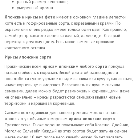
равный размер лепестков;
умеренный аромат.
Японские ирисы
на
фото
имеют в основном гладкие лепестки,
хотя есть и гофрированные сорта, с изрезанными краями. По
окраске они очень редко имеют только один цвет. Как правило,
самый центр каждого лепестка желтый, далее идет быстрый
переход к другому цвету. Есть также заметные прожилки
контрастного оттенка.
Ирисы японские сорта
Практическим всем
ирисам японским
любого
сорта
присуща
низкая стойкость к морозам. Зимой для этой разновидности
понадобится сухое укрытие в виде лапника или кучу сухих листьев,
иначе корневище вымерзнет. Рассаживать их лучше сначала
семенами, далее можно будет размножать и корневищами, даже
не специально – ирисы разрастаются сами,захватывая новые
территории и наращивая корневище.
Самыми подходящими для нашего региона можно назвать
довольно устойчивые к морозам
ирисы японские сорта
Трехлепестка. Также хорошо показывают себя Когешо, Двойник,
Моголик, Сольвейг. Каждый из этих сортов будет жить на одном
месте около 10 лет, после чего клумбу нужно будет засадить