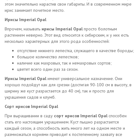
этом значительно нарастив свои габариты. И в современном мире
ирис занимает почетное место.
Ирисы Imperial Opal
Впрочем, называть
ирисы Imperial Opal
просто болотным
растением неверно. Этот вид относится к сибирским, и у них есть
несколько характерных для этого рода особенностей:
отсутствие нижнего лепестка, служащего в качестве бороды;
большое количество лепестков;
наличие как махровых, так и немахровых сортов;
цветет всего один раз за сезон.
Ирисы Imperial Opal
имеют универсальное назначение. Они
хорошо подойдут как для срезки (достигая 90-100 см в высоту, в
ширину же куст разрастается до 40 см), так и просто для
украшения садов и клумб.
Сорт ирисов Imperial Opal
При выращивании в саду
сорт ирисов Imperial Opal
способен
стать его настоящим украшением. Куст пышно разрастается
каждый сезон, а способность жить много лет на одном месте и
размножаться корнями приводит к постепенному захвату все