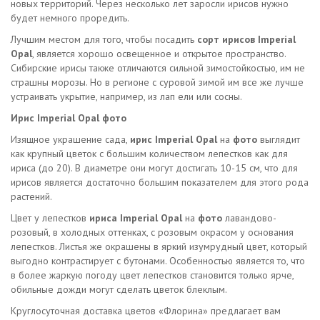
новых территорий. Через несколько лет заросли ирисов нужно
будет немного проредить.
Лучшим местом для того, чтобы посадить
сорт ирисов Imperial
Opal
, является хорошо освещенное и открытое пространство.
Сибирские ирисы также отличаются сильной зимостойкостью, им не
страшны морозы. Но в регионе с суровой зимой им все же лучше
устраивать укрытие, например, из лап ели или сосны.
Ирис Imperial Opal фото
Изящное украшение сада,
ирис Imperial Opal
на
фото
выглядит
как крупный цветок с большим количеством лепестков как для
ириса (до 20). В диаметре они могут достигать 10-15 см, что для
ирисов является достаточно большим показателем для этого рода
растений.
Цвет у лепестков
ириса Imperial Opal
на
фото
лавандово-
розовый, в холодных оттенках, с розовым окрасом у основания
лепестков. Листья же окрашены в яркий изумрудный цвет, который
выгодно контрастирует с бутонами. Особенностью является то, что
в более жаркую погоду цвет лепестков становится только ярче,
обильные дожди могут сделать цветок блеклым.
Круглосуточная доставка цветов «Флорина» предлагает вам