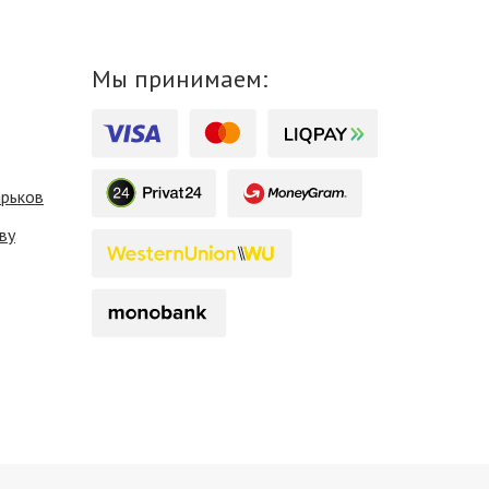
Мы принимаем:
арьков
ву