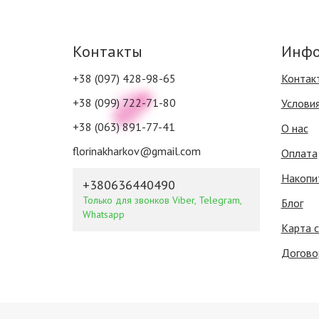
Контакты
Инфо
+38 (097) 428-98-65
Контак
+38 (099) 722-71-80
Услови
+38 (063) 891-77-41
О нас
florinakharkov@gmail.com
Оплата
Накопи
+380636440490
Только для звонков Viber, Telegram,
Блог
Whatsapp
Карта 
Догово