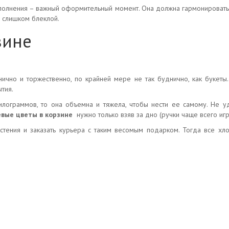
полнения – важный оформительный момент. Она должна гармонировать 
ь слишком блеклой.
зине
нично и торжественно, по крайней мере не так буднично, как букеты
тия.
илограммов, то она объемна и тяжела, чтобы нести ее самому. Не 
вые цветы в корзине
нужно только взяв за дно (ручки чаще всего иг
астения и заказать курьера с таким весомым подарком. Тогда все хло