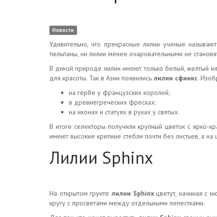
Новости
Удивительно, что прекрасные лилии ученые называют
тюльпаны, ни лилии менее очаровательными не становя
В дикой природе лилии имеют только белый, желтый ил
для красоты. Так в Азии появились
лилии сфинкс
. Изоб
на гербе у французских королей;
в древнегреческих фресках;
на иконах и статуях в руках у святых.
В итоге селекторы получили крупный цветок с ярко-кр
имеют высокие крепкие стебли почти без листьев, а на
Лилии Sphinx
На открытом грунте
лилии Sphinx
цветут, начиная с и
кругу с просветами между отдельными лепестками.