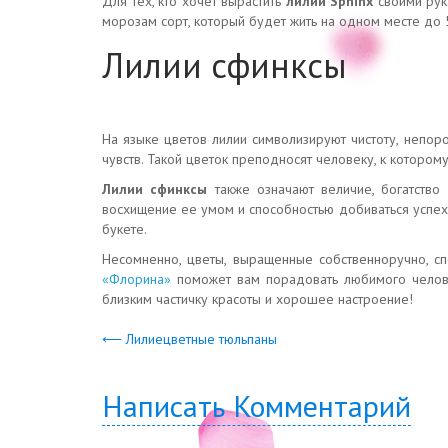
Для тех, кто хочет вырастить
лилии Sphinx
своими рука
морозам сорт, который будет жить на одном месте до 5
Лилии сфинксы
На языке цветов лилии символизируют чистоту, непоро
чувств. Такой цветок преподносят человеку, к которому
Лилии сфинксы
также означают величие, богатство
восхищение ее умом и способностью добиваться успеха
букете.
Несомненно, цветы, выращенные собственноручно, сп
«Флорина»
поможет вам порадовать любимого человек
близким частичку красоты и хорошее настроение!
⟵ Лилиецветные тюльпаны
Написать Комментарий