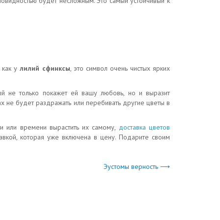
новидностью будет несложным. Это самый устойчивый к
, как у
лилий сфинксы
, это символ очень чистых ярких
рый не только покажет ей вашу любовь, но и выразит
ах не будет раздражать или перебивать другие цветы в
ти или времени вырастить их самому,
доставка цветов
вкой, которая уже включена в цену. Подарите своим
Эустомы верность ⟶