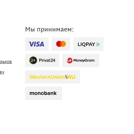
Мы принимаем:
арьков
ву