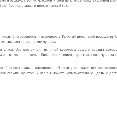
ми и наслаждаться их красотой у себя на клумбе, уход за данной раз
 лет без пересадки, и цвести каждый год.
чность, благородность и искренность. Красный цвет, такой насыщенный
 испытывают только яркие чувства.
 и власть. Это цветок для истинной королевы вашего сердца, кото
 и высокого положения. Лилии почти лишены аромата, а потому их зап
особны восхищать и вдохновлять. И если у вас даже нет возможнос
а свежим букетом. У нас вы можете купить отличные цветы с доста