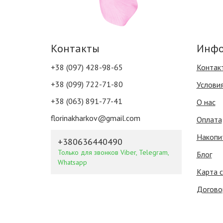
Контакты
Инфо
+38 (097) 428-98-65
Контак
+38 (099) 722-71-80
Услови
+38 (063) 891-77-41
О нас
florinakharkov@gmail.com
Оплата
Накопи
+380636440490
Только для звонков Viber, Telegram,
Блог
Whatsapp
Карта 
Догово