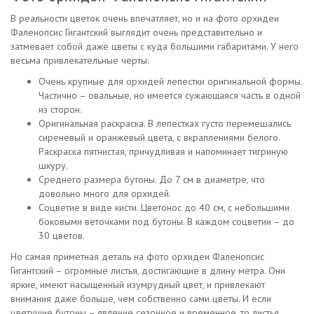
В реальности цветок очень впечатляет, но и на фото орхидеи
Фаленопсис Гигантский выглядит очень представительно и
затмевает собой даже цветы с куда большими габаритами. У него
весьма привлекательные черты:
Очень крупные для орхидей лепестки оригинальной формы.
Частично – овальные, но имеется сужающаяся часть в одной
из сторон.
Оригинальная раскраска. В лепестках густо перемешались
сиреневый и оранжевый цвета, с вкраплениями белого.
Раскраска пятнистая, причудливая и напоминает тигриную
шкуру.
Среднего размера бутоны. До 7 см в диаметре, что
довольно много для орхидей.
Соцветие в виде кисти. Цветонос до 40 см, с небольшими
боковыми веточками под бутоны. В каждом соцветии – до
30 цветов.
Но самая приметная деталь на фото орхидеи Фаленопсис
Гигантский – огромные листья, достигающие в длину метра. Они
яркие, имеют насыщенный изумрудный цвет, и привлекают
внимания даже больше, чем собственно сами цветы. И если
цветущие бутоны – явление сезонное и временное, то листья