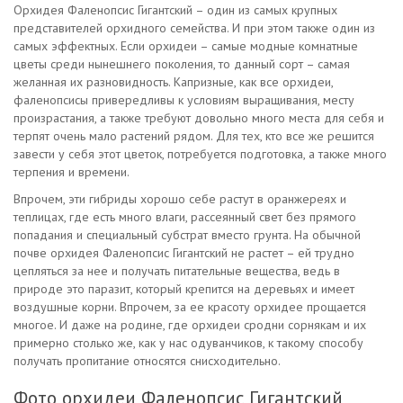
Орхидея Фаленопсис Гигантский – один из самых крупных
представителей орхидного семейства. И при этом также один из
самых эффектных. Если орхидеи – самые модные комнатные
цветы среди нынешнего поколения, то данный сорт – самая
желанная их разновидность. Капризные, как все орхидеи,
фаленопсисы привередливы к условиям выращивания, месту
произрастания, а также требуют довольно много места для себя и
терпят очень мало растений рядом. Для тех, кто все же решится
завести у себя этот цветок, потребуется подготовка, а также много
терпения и времени.
Впрочем, эти гибриды хорошо себе растут в оранжереях и
теплицах, где есть много влаги, рассеянный свет без прямого
попадания и специальный субстрат вместо грунта. На обычной
почве орхидея Фаленопсис Гигантский не растет – ей трудно
цепляться за нее и получать питательные вещества, ведь в
природе это паразит, который крепится на деревьях и имеет
воздушные корни. Впрочем, за ее красоту орхидее прощается
многое. И даже на родине, где орхидеи сродни сорнякам и их
примерно столько же, как у нас одуванчиков, к такому способу
получать пропитание относятся снисходительно.
Фото орхидеи Фаленопсис Гигантский