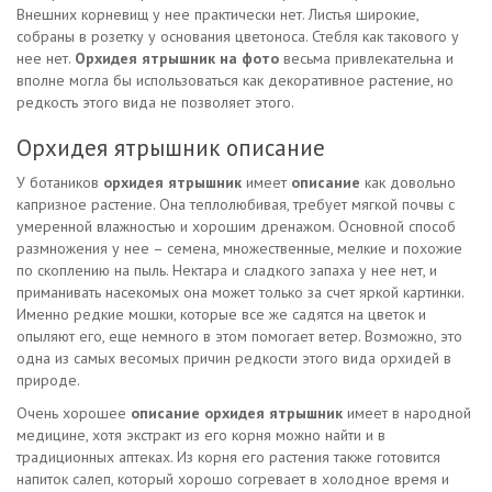
Внешних корневищ у нее практически нет. Листья широкие,
собраны в розетку у основания цветоноса. Стебля как такового у
нее нет.
Орхидея ятрышник на фото
весьма привлекательна и
вполне могла бы использоваться как декоративное растение, но
редкость этого вида не позволяет этого.
Орхидея ятрышник описание
У ботаников
орхидея ятрышник
имеет
описание
как довольно
капризное растение. Она теплолюбивая, требует мягкой почвы с
умеренной влажностью и хорошим дренажом. Основной способ
размножения у нее – семена, множественные, мелкие и похожие
по скоплению на пыль. Нектара и сладкого запаха у нее нет, и
приманивать насекомых она может только за счет яркой картинки.
Именно редкие мошки, которые все же садятся на цветок и
опыляют его, еще немного в этом помогает ветер. Возможно, это
одна из самых весомых причин редкости этого вида орхидей в
природе.
Очень хорошее
описание орхидея ятрышник
имеет в народной
медицине, хотя экстракт из его корня можно найти и в
традиционных аптеках. Из корня его растения также готовится
напиток салеп, который хорошо согревает в холодное время и