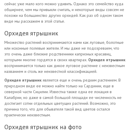
сейчас уже мало кого можно удивить. Однако это семейство куда
обширнее, чем мы привыкли считать, и некоторые виды совсем не
похожи на большинство других орхидей. Как раз об одном таком
виде мы расскажем в этой статье.
Орхидея ятрышник
Множество растений воспринимаются нами как луговые, болотные
или исконные полевые жители. И мы даже не подозреваем, что
это очень даже близкие родственники капризных красавиц,
которыми многие гордятся в своих квартирах.
Орхидея ятрышник
воспринимается только как дикое луговое растение с неизвестным
названием и столь же неизвестной классификацией.
Орхидея ятрышник
является еще и очень редким растением. В
природном виде ее можно найти только на Сардинии, еще в
северной части Сицилии. Известна также одна ее локация в
Калабрии, но даже в самой большой площади ее численность не
достигает сотни отдельных цветущих растений. Возможно, это
причина того, что для обывателя такой вид цветов остался
практически неизвестным.
Орхидея ятрышник на фото