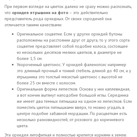
При первом взгляде на цветок далеко не сразу можно распознать,
что
орхидея ятрышник на фото
– это действительно
представитель рода орхидных. От своих сородичей она
отличается такими качествами:
Оригинальное соцветие. Если у других орхидей бутоны
расположены на расстоянии друг от друга, то у этого сорта
соцветие представляет собой подобие колоса, состоящее
из нескольких десятков мелких цветков, в диаметре не
более 1,5 см.
Укороченный цветонос. У орхидей фаленопсис например
это длинный прочный и тонкий стебель длиной до 40 см, а у
ятрышника это толстый мясистый цветонос с высотой не
более 25 см вместе с колосом.
Оригинальная форма лепестков. Основа у них каплевидная,
а вот кончик вытянут наподобие большой иглы. Серединка
же имеет два темных пятнышка на одном из лепестков. Если
поместить цветок пятнышками вверх, то можно угадать в
центре подобие забавной мордашки. По расцветкам есть
несколько разновидностей, от розового до коричневого
цвета.
Эта орхидея литофитная и полностью крепится корнями к земле.