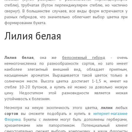
стеблю), трубчатая (бутон перпендикулярен стеблю, но частично
свернут). В большинстве случаев, все виды форм встречаются у
разных гибридов, что значительно облегчает выбор цветка при
формировании букета.
Лилия белая
Лилия белая
, она же
белоснежный гибрид
- очень
немногочисленна по разнообразности сортов, но зато имеет
наиболее элегантный внешний вид, обладает приятным,
насыщенным ароматом. Выращивается такой цветок только в
солнечном месте. Высота цветка достигает 1-1,5 м, имеет на
стебле 10-20 бутонов, а купить её можно за довольно низкую
цену. Недостатком этой разновидности является низкая
устойчивость к болезням.
Несмотря на некую экзотичность этого цветка,
лилии
любых
сортов
вы сможете подобрать и купить в
интернет-магазине
Флорина
. Букеты с лилиями могут быть дополнены герберами,
хризантемами или папоротником. Потенциальный клиент
самостоятельно сможет выбрать компоновку, а наши флористы