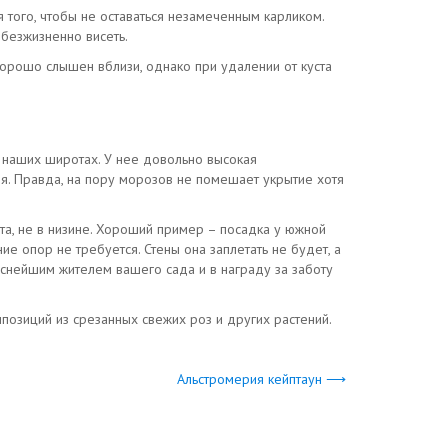
я того, чтобы не оставаться незамеченным карликом.
 безжизненно висеть.
хорошо слышен вблизи, однако при удалении от куста
 наших широтах. У нее довольно высокая
мя. Правда, на пору морозов не помешает укрытие хотя
ста, не в низине. Хороший пример – посадка у южной
е опор не требуется. Стены она заплетать не будет, а
аснейшим жителем вашего сада и в награду за заботу
мпозиций из срезанных свежих роз и других растений.
Альстромерия кейптаун ⟶