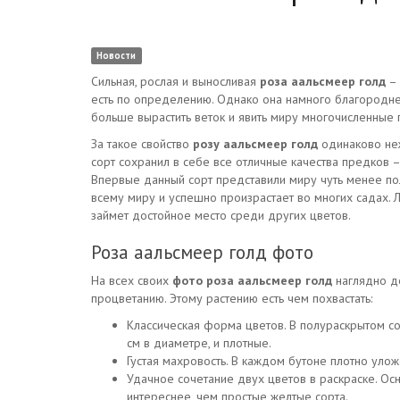
Новости
Сильная, рослая и выносливая
роза аальсмеер голд
– 
есть по определению. Однако она намного благороднее
больше вырастить веток и явить миру многочисленные
За такое свойство
розу аальсмеер голд
одинаково неж
сорт сохранил в себе все отличные качества предков –
Впервые данный сорт представили миру чуть менее полу
всему миру и успешно произрастает во многих садах.
займет достойное место среди других цветов.
Роза аальсмеер голд фото
На всех своих
фото роза аальсмеер голд
наглядно де
процветанию. Этому растению есть чем похвастать:
Классическая форма цветов. В полураскрытом с
см в диаметре, и плотные.
Густая махровость. В каждом бутоне плотно уло
Удачное сочетание двух цветов в раскраске. Осн
интереснее, чем простые желтые сорта.