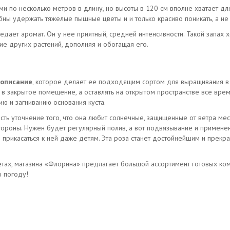
ями по несколько метров в длину, но высоты в 120 см вполне хватает дл
бны удержать тяжелые пышные цветы и и только красиво поникать, а не
едает аромат. Он у нее приятный, средней интенсивности. Такой запах 
ие других растений, дополняя и обогащая его.
описание
, которое делает ее подходящим сортом для выращивания в
у в закрытое помещение, а оставлять на открытом пространстве все вре
ию и загниванию основания куста.
сть уточнение того, что она любит солнечные, защищенные от ветра ме
тороны. Нужен будет регулярный полив, а вот подвязывание и применени
о прикасаться к ней даже детям. Эта роза станет достойнейшим и прекр
букетах, магазина «Флорина» предлагает большой ассортимент готовых ко
ю погоду!