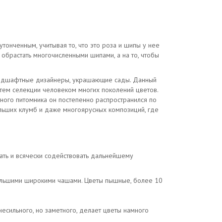
утонченным, учитывая то, что это роза и шипы у нее
 обрастать многочисленными шипами, а на то, чтобы
андшафтные дизайнеры, украшающие сады. Данный
путем селекции человеком многих поколений цветов.
тного питомника он постепенно распространился по
ольших клумб и даже многоярусных композиций, где
тать и всячески содействовать дальнейшему
большими широкими чашами. Цветы пышные, более 10
несильного, но заметного, делает цветы намного