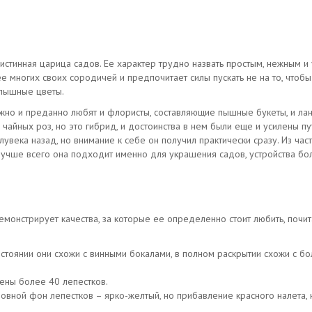
истинная царица садов. Ее характер трудно назвать простым, нежным и 
 многих своих сородичей и предпочитает силы пускать не на то, чтобы
 пышные цветы.
но и преданно любят и флористы, составляющие пышные букеты, и л
 чайных роз, но это гибрид, и достоинства в нем были еще и усилены 
века назад, но внимание к себе он получил практически сразу. Из час
 Лучше всего она подходит именно для украшения садов, устройства б
монстрирует качества, за которые ее определенно стоит любить, почи
остоянии они схожи с винными бокалами, в полном раскрытии схожи с 
жены более 40 лепестков.
овной фон лепестков – ярко-желтый, но прибавление красного налета, 