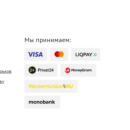
Мы принимаем:
арьков
ву