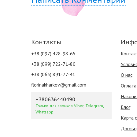
Контакты
Инфо
+38 (097) 428-98-65
Контак
+38 (099) 722-71-80
Услови
+38 (063) 891-77-41
О нас
florinakharkov@gmail.com
Оплата
Накопи
+380636440490
Только для звонков Viber, Telegram,
Блог
Whatsapp
Карта 
Догово