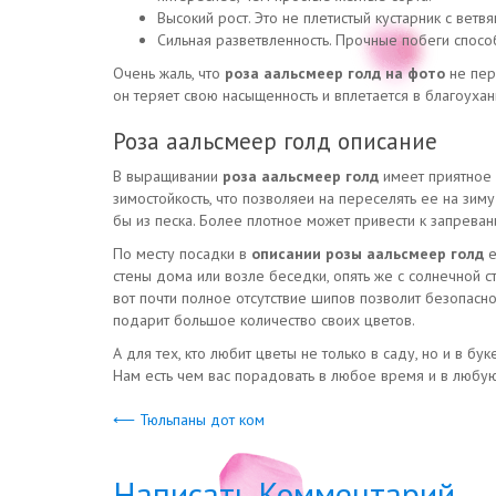
Высокий рост. Это не плетистый кустарник с ветв
Сильная разветвленность. Прочные побеги спосо
Очень жаль, что
роза аальсмеер голд на фото
не пер
он теряет свою насыщенность и вплетается в благоухан
Роза аальсмеер голд описание
В выращивании
роза аальсмеер голд
имеет приятное
зимостойкость, что позволяеи на переселять ее на зим
бы из песка. Более плотное может привести к запреван
По месту посадки в
описании розы аальсмеер голд
е
стены дома или возле беседки, опять же с солнечной с
вот почти полное отсутствие шипов позволит безопасн
подарит большое количество своих цветов.
А для тех, кто любит цветы не только в саду, но и в 
Нам есть чем вас порадовать в любое время и в любу
⟵ Тюльпаны дот ком
Написать Комментарий