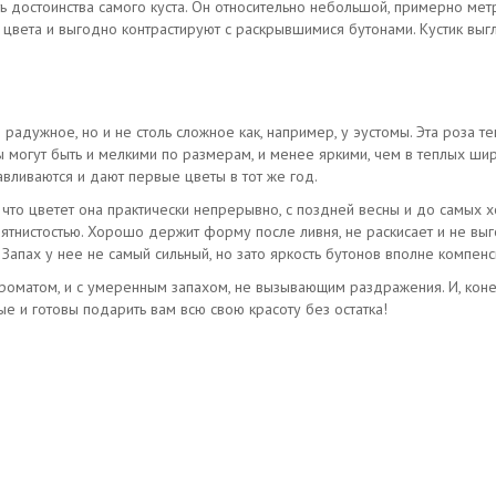
 достоинства самого куста. Он относительно небольшой, примерно метр 
 цвета и выгодно контрастируют с раскрывшимися бутонами. Кустик вы
радужное, но и не столь сложное как, например, у эустомы. Эта роза 
 могут быть и мелкими по размерам, и менее яркими, чем в теплых шир
авливаются и дают первые цветы в тот же год.
, что цветет она практически непрерывно, с поздней весны и до самых 
пятнистостью. Хорошо держит форму после ливня, не раскисает и не выг
 Запах у нее не самый сильный, но зато яркость бутонов вполне компенс
ароматом, и с умеренным запахом, не вызывающим раздражения. И, коне
е и готовы подарить вам всю свою красоту без остатка!