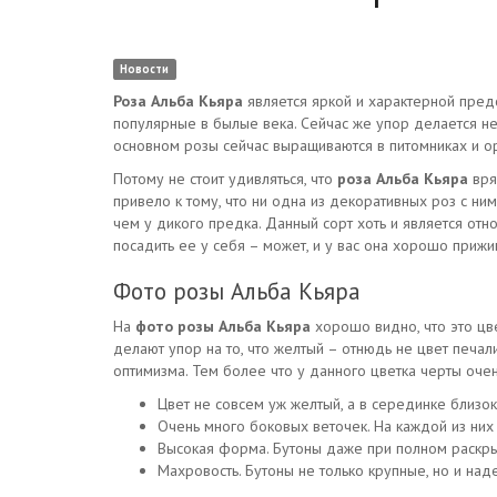
Новости
Роза Альба Кьяра
является яркой и характерной пред
популярные в былые века. Сейчас же упор делается не
основном розы сейчас выращиваются в питомниках и о
Потому не стоит удивляться, что
роза Альба Кьяра
вря
привело к тому, что ни одна из декоративных роз с ни
чем у дикого предка. Данный сорт хоть и является отн
посадить ее у себя – может, и у вас она хорошо прижи
Фото розы Альба Кьяра
На
фото розы Альба Кьяра
хорошо видно, что это цве
делают упор на то, что желтый – отнюдь не цвет печали 
оптимизма. Тем более что у данного цветка черты оче
Цвет не совсем уж желтый, а в серединке близо
Очень много боковых веточек. На каждой из них
Высокая форма. Бутоны даже при полном раскры
Махровость. Бутоны не только крупные, но и на