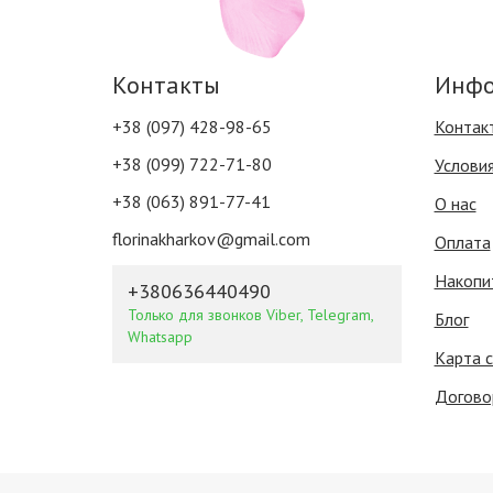
Контакты
Инфо
+38 (097) 428-98-65
Контак
+38 (099) 722-71-80
Услови
+38 (063) 891-77-41
О нас
florinakharkov@gmail.com
Оплата
Накопи
+380636440490
Только для звонков Viber, Telegram,
Блог
Whatsapp
Карта 
Догово