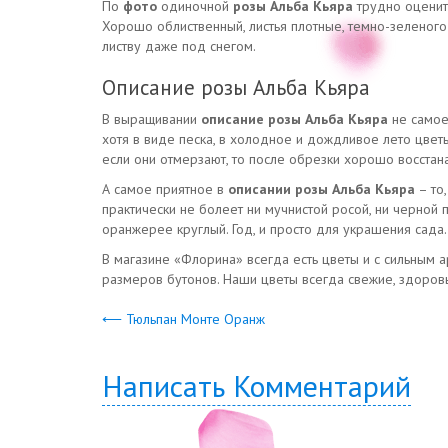
По
фото
одиночной
розы Альба Кьяра
трудно оценить
Хорошо облиственный, листья плотные, темно-зеленого
листву даже под снегом.
Описание розы Альба Кьяра
В выращивании
описание розы Альба Кьяра
не самое 
хотя в виде песка, в холодное и дождливое лето цветы
если они отмерзают, то после обрезки хорошо восстан
А самое приятное в
описании розы Альба Кьяра
– то
практически не болеет ни мучнистой росой, ни черной 
оранжерее круглый. Год, и просто для украшения сада.
В магазине «Флорина» всегда есть цветы и с сильным 
размеров бутонов. Наши цветы всегда свежие, здоровы
⟵ Тюльпан Монте Оранж
Написать Комментарий