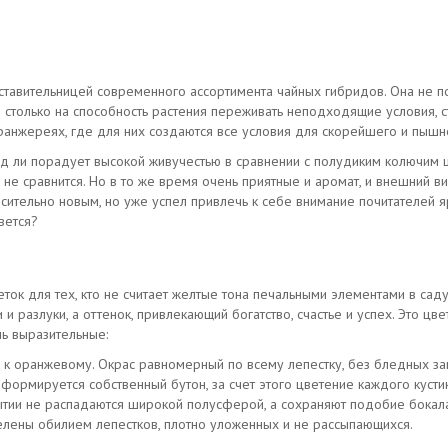
ставительницей современного ассортимента чайных гибридов. Она не п
 столько на способность растения переживать неподходящие условия, с
ранжереях, где для них создаются все условия для скорейшего и пышн
д ли порадует высокой живучестью в сравнении с полудиким колючим 
м не сравнится. Но в то же время очень приятные и аромат, и внешний
осительно новым, но уже успел привлечь к себе внимание почитателей 
вется?
ток для тех, кто не считает желтые тона печальными элементами в са
и разлуки, а оттенок, привлекающий богатство, счастье и успех. Это цве
нь выразительные:
к к оранжевому. Окрас равномерный по всему лепестку, без бледных за
 формируется собственный бутон, за счет этого цветение каждого куст
тии не распадаются широкой полусферой, а сохраняют подобие бокала,
делены обилием лепестков, плотно уложенных и не рассыпающихся.