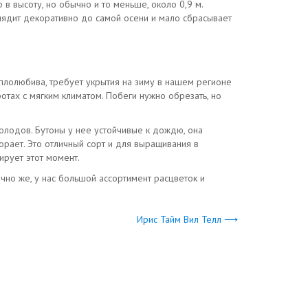
в высоту, но обычно и то меньше, около 0,9 м.
глядит декоративно до самой осени и мало сбрасывает
теплолюбива, требует укрытия на зиму в нашем регионе
отах с мягким климатом. Побеги нужно обрезать, но
холодов. Бутоны у нее устойчивые к дождю, она
орает. Это отличный сорт и для выращивания в
ирует этот момент.
чно же, у нас большой ассортимент расцветок и
Ирис Тайм Вил Телл ⟶