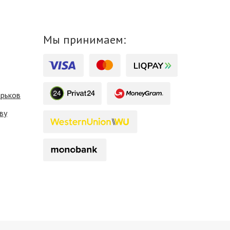
Мы принимаем:
арьков
ву