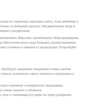
охожа на старинные парковые сорта, столь любимые и
только на внешнюю красоту. Неудивительно, ведь в
ейшего расцветания.
шиповником. Впрочем, значительное облагораживание
 вид обеспечили розе куда большее распространение,
ярких оттенков и новинок в садоводстве. Попробуйте
ду. Наоборот, нынешние тенденции в мире цветов
т золота, солнечного света, отличного настроение и
гнутых кончиков и контрастной сердцевины.
ика очень пышное и обильное.
 хоть и становящегося шире по мере раскрытия.