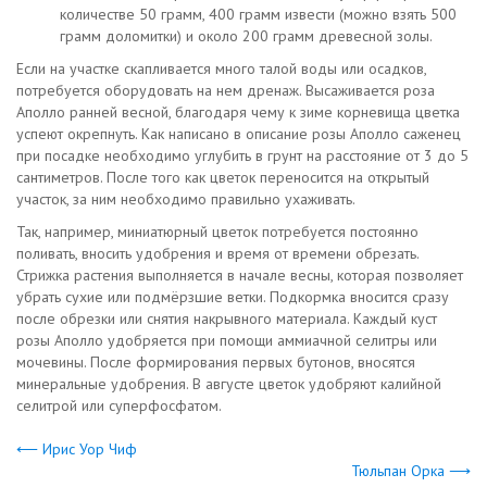
количестве 50 грамм, 400 грамм извести (можно взять 500
грамм доломитки) и около 200 грамм древесной золы.
Если на участке скапливается много талой воды или осадков,
потребуется оборудовать на нем дренаж. Высаживается роза
Аполло ранней весной, благодаря чему к зиме корневища цветка
успеют окрепнуть. Как написано в описание розы Аполло саженец
при посадке необходимо углубить в грунт на расстояние от 3 до 5
сантиметров. После того как цветок переносится на открытый
участок, за ним необходимо правильно ухаживать.
Так, например, миниатюрный цветок потребуется постоянно
поливать, вносить удобрения и время от времени обрезать.
Стрижка растения выполняется в начале весны, которая позволяет
убрать сухие или подмёрзшие ветки. Подкормка вносится сразу
после обрезки или снятия накрывного материала. Каждый куст
розы Аполло удобряется при помощи аммиачной селитры или
мочевины. После формирования первых бутонов, вносятся
минеральные удобрения. В августе цветок удобряют калийной
селитрой или суперфосфатом.
⟵ Ирис Уор Чиф
Тюльпан Орка ⟶