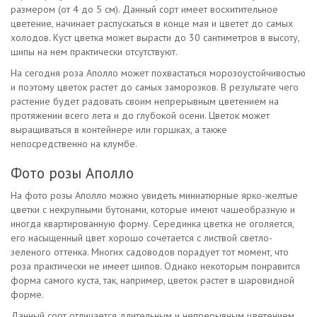
размером (от 4 до 5 см). Данный сорт имеет восхитительное
цветение, начинает распускаться в конце мая и цветет до самых
холодов. Куст цветка может вырасти до 30 сантиметров в высоту,
шипы на нем практически отсутствуют.
На сегодня роза Аполло может похвастаться морозоустойчивостью
и поэтому цветок растет до самых заморозков. В результате чего
растение будет радовать своим непрерывным цветением на
протяжении всего лета и до глубокой осени. Цветок может
выращиваться в контейнере или горшках, а также
непосредственно на клумбе.
Фото розы Аполло
На фото розы Аполло можно увидеть миниатюрные ярко-желтые
цветки с некрупными бутонами, которые имеют чашеобразную и
иногда квартированную форму. Серединка цветка не оголяется,
его насыщенный цвет хорошо сочетается с листвой светло-
зеленого оттенка. Многих садоводов порадует тот момент, что
роза практически не имеет шипов. Однако некоторым понравится
форма самого куста, так, например, цветок растет в шаровидной
форме.
Данный сорт отличается длительным и непрерывным цветением,