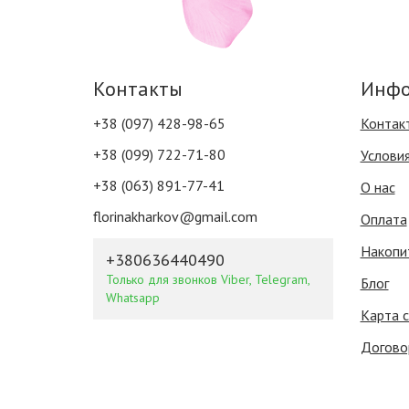
Контакты
Инфо
+38 (097) 428-98-65
Контак
+38 (099) 722-71-80
Услови
+38 (063) 891-77-41
О нас
florinakharkov@gmail.com
Оплата
Накопи
+380636440490
Только для звонков Viber, Telegram,
Блог
Whatsapp
Карта 
Догово