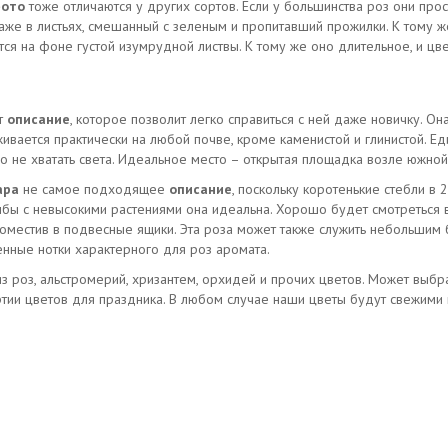
фото
тоже отличаются у других сортов. Если у большинства роз они про
аже в листьях, смешанный с зеленым и пропитавший прожилки. К тому ж
ся на фоне густой изумрудной листвы. К тому же оно длительное, и цв
т
описание
, которое позволит легко справиться с ней даже новичку. 
ивается практически на любой почве, кроме каменистой и глинистой. Е
о не хватать света. Идеальное место – открытая площадка возле южной 
ара
не самое подходящее
описание
, поскольку коротенькие стебли в
умбы с невысокими растениями она идеальна. Хорошо будет смотреться
поместив в подвесные ящики. Эта роза может также служить небольшим
енные нотки характерного для роз аромата.
 роз, альстромерий, хризантем, орхидей и прочих цветов. Может выбра
тии цветов для праздника. В любом случае наши цветы будут свежими 