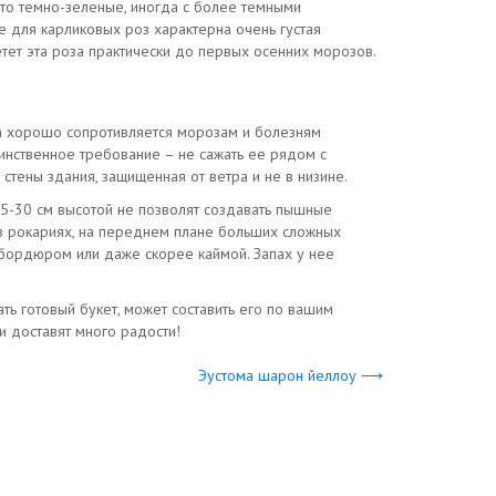
сто темно-зеленые, иногда с более темными
е для карликовых роз характерна очень густая
етет эта роза практически до первых осенних морозов.
Она хорошо сопротивляется морозам и болезням
динственное требование – не сажать ее рядом с
стены здания, защищенная от ветра и не в низине.
 25-30 см высотой не позволят создавать пышные
 в рокариях, на переднем плане больших сложных
 бордюром или даже скорее каймой. Запах у нее
ть готовый букет, может составить его по вашим
и доставят много радости!
Эустома шарон йеллоу ⟶