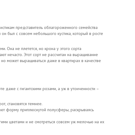
ристикам представитель облагороженного семейства
н он был с совсем небольшого кустика, который в росте
и. Она не плетется, но крона у этого сорта
ают нечасто. Этот сорт не рассчитан на выращивание
 но может выращиваться даже в квартирах в качестве
е даже с гигантскими розами, а уж в утонченности –
от, становятся темнее.
меют форму приплюснутой полусферы, раскрываясь
угими цветами и не смотреться совсем уж мелочью на их