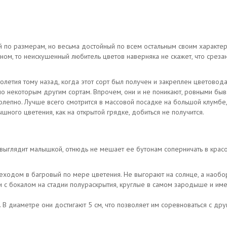
 по размерам, но весьма достойный по всем остальным своим характе
оном, то неискушенный любитель цветов наверняка не скажет, что среза
олетия тому назад, когда этот сорт был получен и закреплен цветоводам
бно некоторым другим сортам. Впрочем, они и не поникают, ровными быв
олепно. Лучше всего смотрится в массовой посадке на большой клумбе,
шного цветения, как на открытой грядке, добиться не получится.
выглядит малышкой, отнюдь не мешает ее бутонам соперничать в красот
еходом в багровый по мере цветения. Не выгорают на солнце, а наобор
и с бокалом на стадии полураскрытия, круглые в самом зародыше и и
. В диаметре они достигают 5 см, что позволяет им соревноваться с др