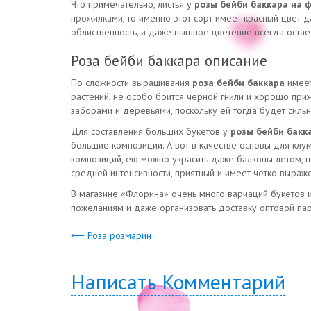
Что примечательно, листья у
розы бейби баккара на 
прожилками, то именно этот сорт имеет красный цвет д
облиственность, и даже пышное цветение всегда остает
Роза бейби баккара описание
По сложности выращивания
роза бейби баккара
имее
растений, не особо боится черной гнили и хорошо приж
заборами и деревьями, поскольку ей тогда будет сильн
Для составления больших букетов у
розы бейби бакк
большие композиции. А вот в качестве основы для кл
композиций, ею можно украсить даже балконы летом, 
средней интенсивности, приятный и имеет четко выраж
В магазине «Флорина» очень много вариаций букетов из
пожеланиям и даже организовать доставку оптовой пар
⟵ Роза розмарин
Написать Комментарий