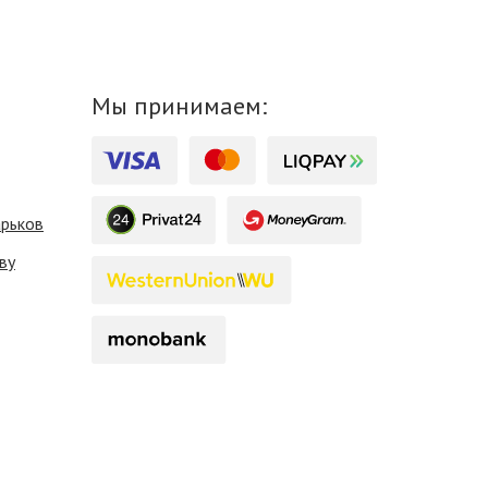
Мы принимаем:
арьков
ву