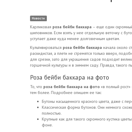
Новости
Карликовая
роза бейби баккара
– еще один скромный
шиповников. Если взять у нее отдельную веточку с бут
уступает даже куда менее долговечным цветам.
Культивироваться
роза бейби баккара
начала около ст
раскидистая, а плети не стремятся только вверх, подо
для срезки, зато для украшения садов подходит велик
горшечной культуры и в зимнем саду. Правда, такого пы
Роза бейби баккара на фото
То, что
роза бейби баккара
на фото
«в полный рост» 
тем более. Подробнее опишем ее так:
Бутоны насыщенного красного цвета, даже с пер
Классическая форма бутонов. Они немного схож
полностью.
Крупные как для такого скромного кустика цветы
фоне.