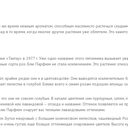
о же время нежным ароматом, способным маслянисто растечься сладкими
ад в то время, когда многие другие растения уже облетели. Это кажетс
е «Тантау» в 1977 г. Уже одно название этого питомника вызывает ув
ные сорта роз. Блю Парфюм не стала исключением. Это растение относ
т, крайне редки они и в цветоводстве. Они выводятся исключительно бл
ет лепестки в голубой. Ближе всего к синим розам подошли японцы: о
что они не совсем голубые. В начале цветения они пурпурные, затем, 
реневой или лавандовой – отсюда и название. Оттенок появляется не пр
 Блю Парфюм очарует вас теплыми лавандовыми оттенками.
см. Бутон махровый, с большим количеством лепестков, чашевидный. Ро
 и очень густая, еще больше оттеняющая очарование цветков. Высота к