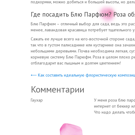
подкормки, можно добиться и большей высоты, но делат
Где посадить Блю Парфюм? Роза об
Блю Парфюм – отличный выбор для сада, ведь это раст
менее, лавандовая красавица потребует тщательного ух
Сажать ее лучше всего на юго-восточной стороне сада,
так что в густом палисаднике или кустарнике она зачахн
небольшими деревьями. Почва необходима легкая, суг
корневую систему Блю Парюфм. Роза в целом плохо реа
отблагодарит вас пышным и долгим цветением!
⟵ Как составить идеальную флористическую компози
Комментарии
Гаухар
У меня роза блю парф
интернет от беккер 
Что надо делать чтоб