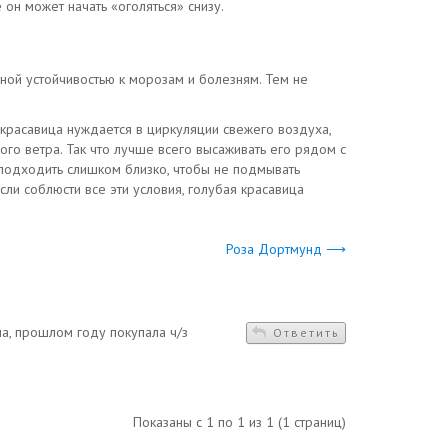
 он может начать «оголяться» снизу.
ной устойчивостью к морозам и болезням. Тем не
я красавица нуждается в циркуляции свежего воздуха,
ьного ветра. Так что лучше всего высаживать его рядом с
 подходить слишком близко, чтобы не подмывать
ли соблюсти все эти условия, голубая красавица
Роза Дортмунд ⟶
а, прошлом году покупала ч/з
Ответить
Показаны с 1 по 1 из 1 (1 страниц)