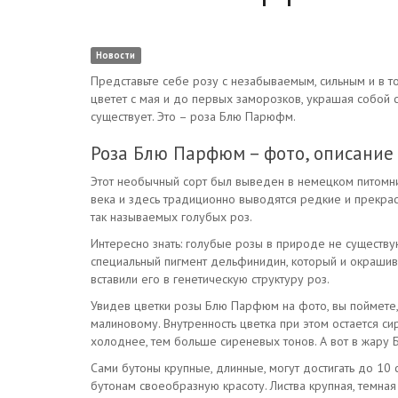
Новости
Представьте себе розу с незабываемым, сильным и в т
цветет с мая и до первых заморозков, украшая собой с
существует. Это – роза Блю Парюфм.
Роза Блю Парфюм – фото, описание
Этот необычный сорт был выведен в немецком питомник
века и здесь традиционно выводятся редкие и прекрас
так называемых голубых роз.
Интересно знать: голубые розы в природе не существую
специальный пигмент дельфинидин, который и окрашива
вставили его в генетическую структуру роз.
Увидев цветки розы Блю Парфюм на фото, вы поймете, 
малиновому. Внутренность цветка при этом остается си
холоднее, тем больше сиреневых тонов. А вот в жару
Сами бутоны крупные, длинные, могут достигать до 10 
бутонам своеобразную красоту. Листва крупная, темная