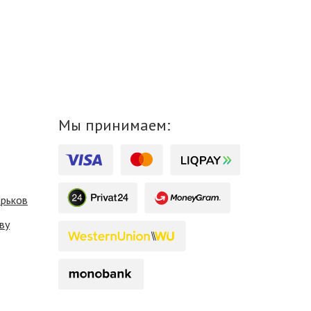
Мы принимаем:
арьков
ву