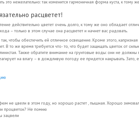
ь это нежелательно: так изменится гармоничная форма куста, к тому же
язательно расцветет!
ение действительно цветет очень долго, к тому же оно обладает отлич
ода – только в этом случае она расцветет и начнет вас радовать.
 так, чтобы обеспечить ей отличное освещение. Кроме этого, капризна
ет. В то же время требуется что- то, что будет защищать цветок от сил
линистая. Также обратите внимание на грунтовые воды: они не должны
гирует на влагу – в дождливую погоду ее придется накрывать. Зато, ес
цию
юм не цвели в этом году, но хорошо растет , пышная. Хорошо зимовал
или процветок? Не помню
ы зацвели