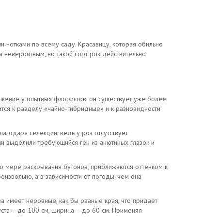
 нотками по всему саду. Красавицу, которая обильно
я невероятным, но такой сорт роз действительно
ажение у опытных флористов: он существует уже более
ится к разделу «чайно-гибридные» и к разновидности
агодаря селекции, ведь у роз отсутствует
ни выделили требующийся ген из анютиных глазок и
по мере раскрывания бутонов, приближаются оттенком к
оизвольно, а в зависимости от погоды: чем она
за имеет неровные, как бы рваные края, что придает
уста – до 100 см, ширина – до 60 см. Применяя