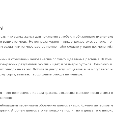
о!
розы – классика жанра для признания в любви, и обязательно пламене
и вышла из моды. Но вот роза корвет – яркое доказательство того, что 
ым созданиям из мира цветов можно найти сколько угодно применений, 
ный в стремлении человечества получить идеальные растения. Взятые
рекрасных результатов, усилив и цвет, и размеры бутонов. Возможно, в
х отнюдь не за это. Любители дикорастущих цветов еще могут легко най
ому сорту, вызывают восхищение отнюдь не меньше.
то
– это воплощение идеала красоты, изящества, женственности и силы
кционист:
небольшими переливами обрамляют цветок внутри. Кончики лепестков, е
трыми. Впрочем, цветок это не только не портит, но и делает его непох