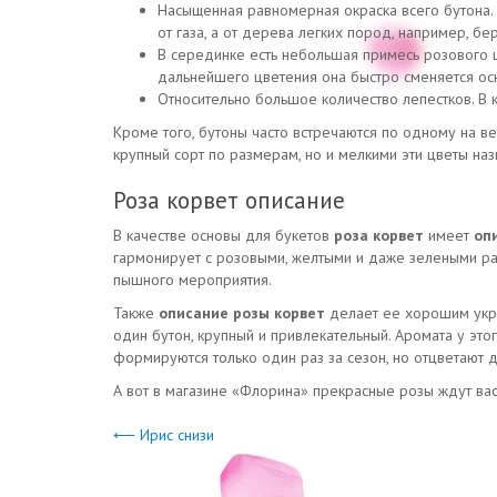
Насыщенная равномерная окраска всего бутона. 
от газа, а от дерева легких пород, например, бе
В серединке есть небольшая примесь розового 
дальнейшего цветения она быстро сменяется ос
Относительно большое количество лепестков. В к
Кроме того, бутоны часто встречаются по одному на ве
крупный сорт по размерам, но и мелкими эти цветы на
Роза корвет описание
В качестве основы для букетов
роза корвет
имеет
оп
гармонирует с розовыми, желтыми и даже зелеными рас
пышного мероприятия.
Также
описание розы корвет
делает ее хорошим укра
один бутон, крупный и привлекательный. Аромата у это
формируются только один раз за сезон, но отцветают д
А вот в магазине «Флорина» прекрасные розы ждут вас
⟵ Ирис снизи