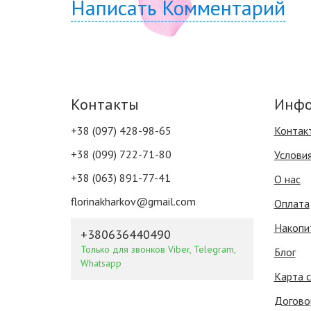
Написать Комментарий
Контакты
Инфо
+38 (097) 428-98-65
Контак
+38 (099) 722-71-80
Услови
+38 (063) 891-77-41
О нас
florinakharkov@gmail.com
Оплата
Накопи
+380636440490
Только для звонков Viber, Telegram,
Блог
Whatsapp
Карта 
Догово