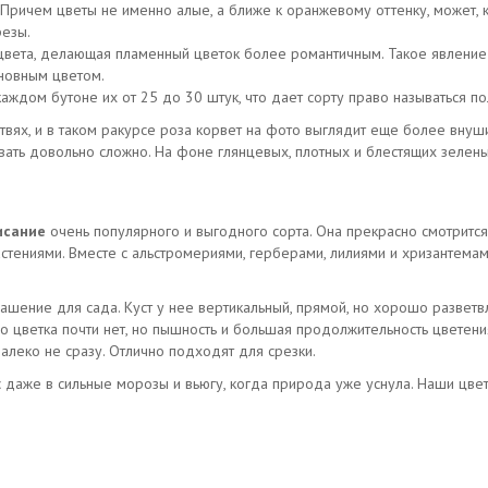
Причем цветы не именно алые, а ближе к оранжевому оттенку, может, 
резы.
цвета, делающая пламенный цветок более романтичным. Такое явление 
новным цветом.
аждом бутоне их от 25 до 30 штук, что дает сорту право называться п
твях, и в таком ракурсе роза корвет на фото выглядит еще более внуш
звать довольно сложно. На фоне глянцевых, плотных и блестящих зелены
исание
очень популярного и выгодного сорта. Она прекрасно смотрится 
тениями. Вместе с альстромериями, герберами, лилиями и хризантемам
шение для сада. Куст у нее вертикальный, прямой, но хорошо разветвл
го цветка почти нет, но пышность и большая продолжительность цветени
алеко не сразу. Отлично подходят для срезки.
 даже в сильные морозы и вьюгу, когда природа уже уснула. Наши цвет