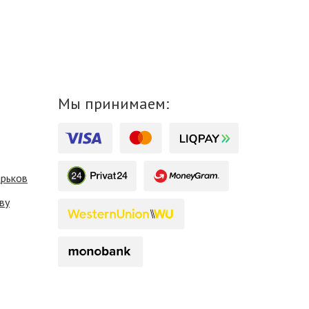
Мы принимаем:
арьков
ву