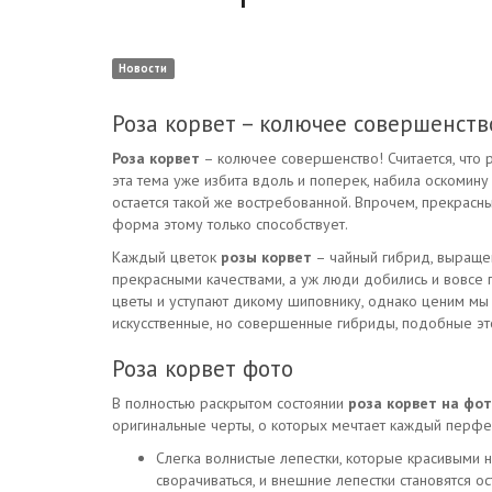
Новости
Роза корвет – колючее совершенств
Роза корвет
– колючее совершенство! Считается, что 
эта тема уже избита вдоль и поперек, набила оскомину 
остается такой же востребованной. Впрочем, прекрасн
форма этому только способствует.
Каждый цветок
розы корвет
– чайный гибрид, выращен
прекрасными качествами, а уж люди добились и вовсе п
цветы и уступают дикому шиповнику, однако ценим мы и
искусственные, но совершенные гибриды, подобные эт
Роза корвет фото
В полностью раскрытом состоянии
роза корвет на фо
оригинальные черты, о которых мечтает каждый перфе
Слегка волнистые лепестки, которые красивыми 
сворачиваться, и внешние лепестки становятся ос