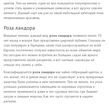
цветов. Тем не менее, одни из них пользуются популярностью и
успели стать ярким и узнаваемым символом, а вот других совсем
немного. Данный сорт как раз из такой небольшой категории пока
непризнанных красавиц.
Роза ландора
Впервые именно данный вид,
роза ландора
, появился около 70
лет назад и вскоре был представлен широкой публике. Сначала он
стал популярен в Германии, затем стал распространяться по всей
Европе, постепенно получил известность во всем обжитом мире.
На сегодня его можно встретить во больших садах как яркого
представителя своей расцветки, а вот частные садоводы не
спешат его селить у себя.
Классифицируется
роза ландора
как чайно-гибридный цветок, а
это значит, что в диком виде его не существует, и все прекрасные
качества были усилены в нем человеком. Тем не менее, эта роза
успешно размножается саженцами из корневых отростков и
неплохо приживается даже в тех суровых местах, где бывают
засухи и сильные морозы. Как это часто случается в нашем
регионе.