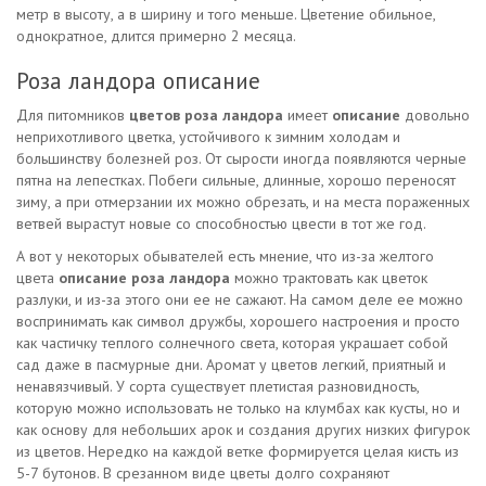
метр в высоту, а в ширину и того меньше. Цветение обильное,
однократное, длится примерно 2 месяца.
Роза ландора описание
Для питомников
цветов роза ландора
имеет
описание
довольно
неприхотливого цветка, устойчивого к зимним холодам и
большинству болезней роз. От сырости иногда появляются черные
пятна на лепестках. Побеги сильные, длинные, хорошо переносят
зиму, а при отмерзании их можно обрезать, и на места пораженных
ветвей вырастут новые со способностью цвести в тот же год.
А вот у некоторых обывателей есть мнение, что из-за желтого
цвета
описание роза ландора
можно трактовать как цветок
разлуки, и из-за этого они ее не сажают. На самом деле ее можно
воспринимать как символ дружбы, хорошего настроения и просто
как частичку теплого солнечного света, которая украшает собой
сад даже в пасмурные дни. Аромат у цветов легкий, приятный и
ненавязчивый. У сорта существует плетистая разновидность,
которую можно использовать не только на клумбах как кусты, но и
как основу для небольших арок и создания других низких фигурок
из цветов. Нередко на каждой ветке формируется целая кисть из
5-7 бутонов. В срезанном виде цветы долго сохраняют