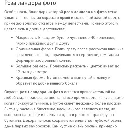
Роза ландора фото
Особенность, благодаря которой
роза ландора на фото
легко
узнается – ее чистая окраска в яркий и солнечный желтый цвет, с
примесью золотых отсветов между лепестками. Помимо этого, у
цветов есть и другие достоинства:
Махровость. В каждом бутоне чуть менее 40 лепестков,
плотно прижатых друг к другу.
Оригинальная форма. Почти сразу после раскрытия внешние
края лепестков подворачиваются к серединке, тем самым
формируя заостренный кончик.
Большие размеры. Полностью раскрытый цветок имеет до
12 см в диаметре.
Красивая форма. Бутон немного вытянутый в длину и
образует подобие винного бокала.
Окраска
розы ландора на фото
остается привлекательной на
любой стадии раскрытия цветка на все время цветения куста, даже
когда покажутся тычинки, а бутон станет несколько более плоским.
Листья у растения блестящие, насыщенного зеленого цвета, не
выгорают на солнце и очень выгодно и резко контрастируют с
бутонами. Декоративность сохраняется вплоть до глубокой осени,
даже первых заморозков. Сам куст не очень рослый, примерно