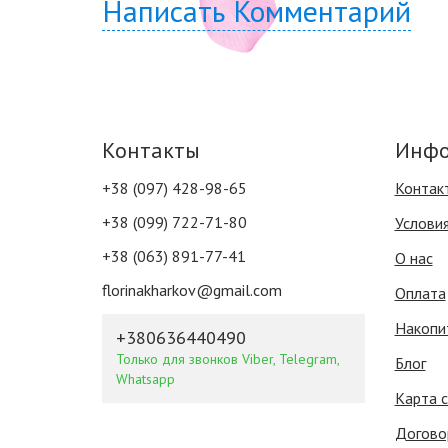
Написать Комментарий
Контакты
Инфо
+38 (097) 428-98-65
Контак
+38 (099) 722-71-80
Услови
+38 (063) 891-77-41
О нас
florinakharkov@gmail.com
Оплата
Накопи
+380636440490
Только для звонков Viber, Telegram,
Блог
Whatsapp
Карта 
Догово