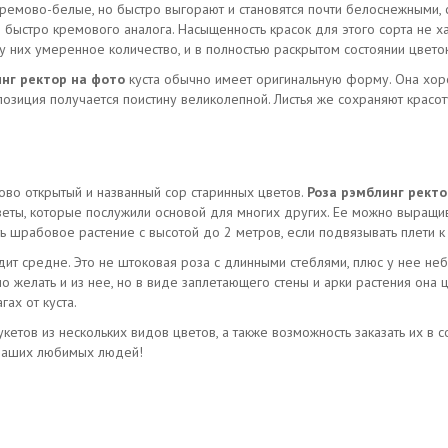
кремово-белые, но быстро выгорают и становятся почти белоснежными, 
 быстро кремового аналога. Насыщенность красок для этого сорта не х
 у них умеренное количество, и в полностью раскрытом состоянии цвет
нг ректор на фото
куста обычно имеет оригинальную форму. Она хо
озиция получается поистину великолепной. Листья же сохраняют красоту
ново открытый и названный сор старинных цветов.
Роза рэмблинг ректо
веты, которые послужили основой для многих других. Ее можно выращи
 шрабовое растение с высотой до 2 метров, если подвязывать плети к
ит средне. Это не штоковая роза с длинными стеблями, плюс у нее неб
 желать и из нее, но в виде заплетающего стены и арки растения она 
ах от куста.
етов из нескольких видов цветов, а также возможность заказать их в 
 ваших любимых людей!