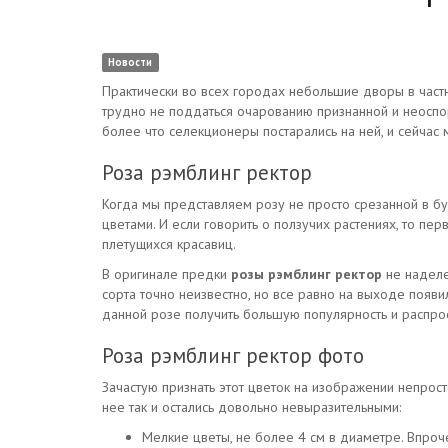
Новости
Практически во всех городах небольшие дворы в частн
трудно не поддаться очарованию признанной и неоспор
более что селекционеры постарались на ней, и сейчас 
Роза рэмблинг ректор
Когда мы представляем розу не просто срезанной в бу
цветами. И если говорить о ползучих растениях, то пе
плетущихся красавиц.
В оригинале предки
розы рэмблинг ректор
не наделе
сорта точно неизвестно, но все равно на выходе появи
данной розе получить большую популярность и распро
Роза рэмблинг ректор фото
Зачастую признать этот цветок на изображении непрост
нее так и остались довольно невыразительными:
Мелкие цветы, не более 4 см в диаметре. Впроч