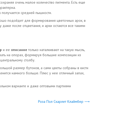
сохраняя очень малое количество пигмента. Есть еще
арактерна.
ок получается средней пышности.
рошо подойдет для формирования цветочных арок, в
 даже после отцветания, и арки остаются все такими
р
и ее
описание
только наталкивают на такую мысль,
вать на опорах, формируя большие композиции из
 центральному столбу.
ольшой размер бутонов, а сами цветы собраны в кисти
ценится намного больше. Плюс у нее отличный запах,
сольном варианте и даже оптовыми партиями
Роза Пол Скарлет Клаймбер ⟶