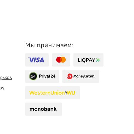
Мы принимаем:
арьков
ву