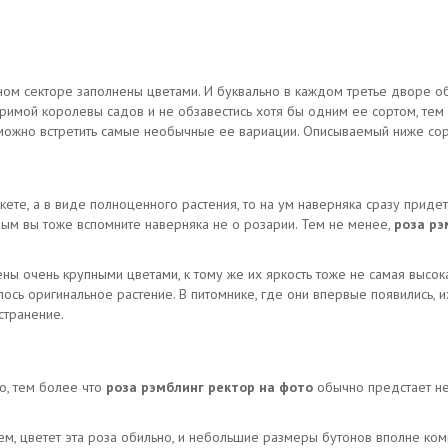
ом секторе заполнены цветами. И буквально в каждом третье дворе об
имой королевы садов и не обзавестись хотя бы одним ее сортом, тем 
можно встретить самые необычные ее вариации. Описываемый ниже сорт 
кете, а в виде полноценного растения, то на ум наверняка сразу прид
рвым вы тоже вспомните наверняка не о розарии. Тем не менее,
роза рэ
ны очень крупными цветами, к тому же их яркость тоже не самая высока
лось оригинальное растение. В питомнике, где они впервые появились, и
странение.
о, тем более что
роза рэмблинг ректор на фото
обычно предстает не
ем, цветет эта роза обильно, и небольшие размеры бутонов вполне ко