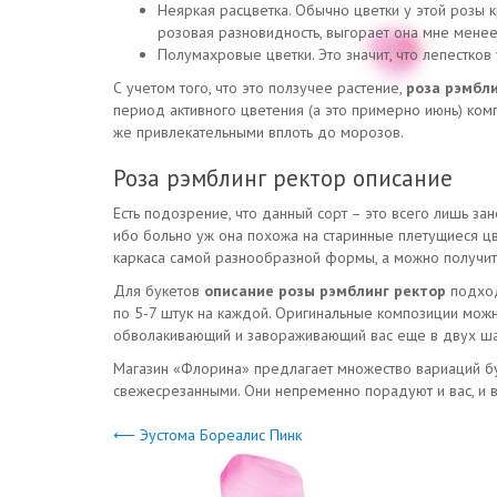
Неяркая расцветка. Обычно цветки у этой розы 
розовая разновидность, выгорает она мне менее
Полумахровые цветки. Это значит, что лепестков
С учетом того, что это ползучее растение,
роза рэмбли
период активного цветения (а это примерно июнь) комп
же привлекательными вплоть до морозов.
Роза рэмблинг ректор описание
Есть подозрение, что данный сорт – это всего лишь за
ибо больно уж она похожа на старинные плетущиеся ц
каркаса самой разнообразной формы, а можно получить
Для букетов
описание розы рэмблинг ректор
подход
по 5-7 штук на каждой. Оригинальные композиции можно
обволакивающий и завораживающий вас еще в двух шаг
Магазин «Флорина» предлагает множество вариаций бук
свежесрезанными. Они непременно порадуют и вас, и
⟵ Эустома Бореалис Пинк