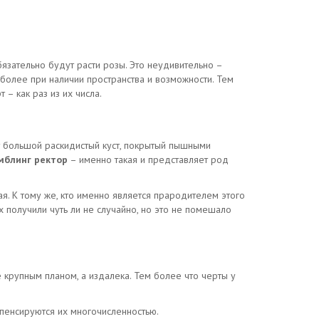
язательно будут расти розы. Это неудивительно –
более при наличии пространства и возможности. Тем
– как раз из их числа.
ет большой раскидистый куст, покрытый пышными
мблинг ректор
– именно такая и представляет род
я. К тому же, кто именно является прародителем этого
х получили чуть ли не случайно, но это не помешало
 крупным планом, а издалека. Тем более что черты у
мпенсируются их многочисленностью.