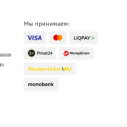
Мы принимаем:
арьков
ву