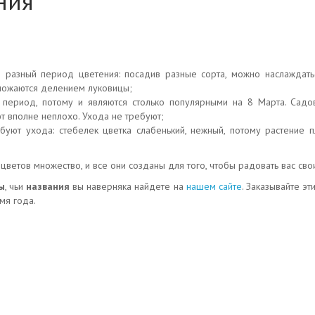
ния
е разный период цветения: посадив разные сорта, можно наслаждат
множаются делением луковицы;
й период, потому и являются столько популярными на 8 Марта. Сад
ют вполне неплохо. Ухода не требуют;
буют ухода: стебелек цветка слабенький, нежный, потому растение п
 цветов множество, и все они созданы для того, чтобы радовать вас св
ы
, чьи
названия
вы наверняка найдете на
нашем сайте
. Заказывайте э
мя года.