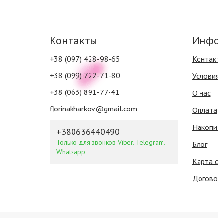
Контакты
Инфо
+38 (097) 428-98-65
Контак
+38 (099) 722-71-80
Услови
+38 (063) 891-77-41
О нас
florinakharkov@gmail.com
Оплата
Накопи
+380636440490
Только для звонков Viber, Telegram,
Блог
Whatsapp
Карта 
Догово