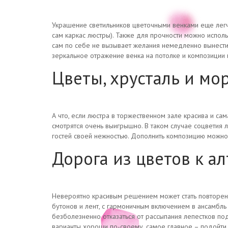
Украшение светильников цветочными венками еще легче
сам каркас люстры). Также для прочности можно использ
сам по себе не вызывает желания немедленно вынести
зеркальное отражение венка на потолке и композиции 
Цветы, хрусталь и мо
А что, если люстра в торжественном зале красива и са
смотрятся очень выигрышно. В таком случае соцветия 
гостей своей нежностью. Дополнить композицию можн
Дорога из цветов к а
Невероятно красивым решением может стать повторение
бутонов и лент, с гармоничным включением в ансамбл
безболезненно отказаться от рассыпания лепестков под
варианты хороши по-своему, самое главное – подойт