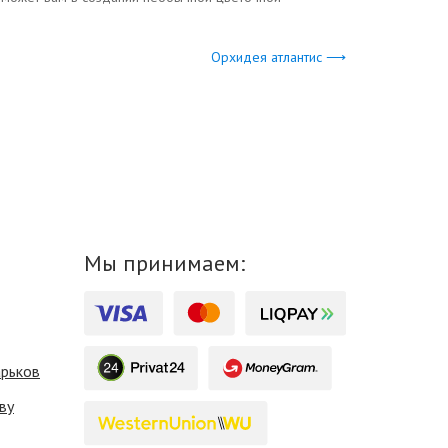
Орхидея атлантис ⟶
Мы принимаем:
арьков
ву