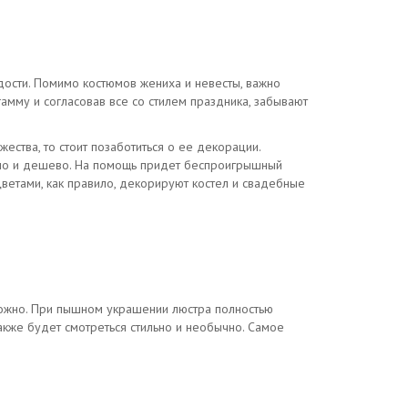
адости. Помимо костюмов жениха и невесты, важно
мму и согласовав все со стилем праздника, забывают
ества, то стоит позаботиться о ее декорации.
венно и дешево. На помощь придет беспроигрышный
ветами, как правило, декорируют костел и свадебные
зможно. При пышном украшении люстра полностью
акже будет смотреться стильно и необычно. Самое