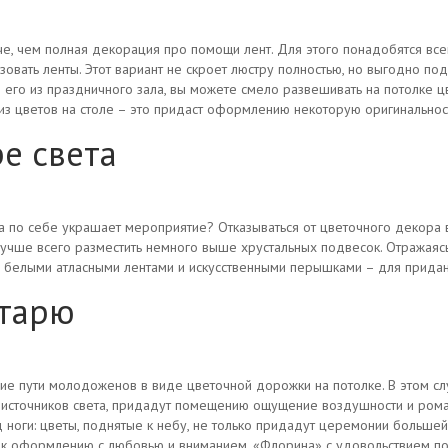
, чем полная декорация про помощи лент. Для этого понадобятся всег
овать ленты. Этот вариант не скроет люстру полностью, но выгодно подч
 его из праздничного зала, вы можете смело развешивать на потолке 
из цветов на столе – это придаст оформлению некоторую оригинальнос
ре света
ма по себе украшает мероприятие? Отказываться от цветочного декора вс
лучше всего разместить немного выше хрустальных подвесок. Отражаяс
о белыми атласными лентами и искусственными перышками – для прида
лтарю
 пути молодоженов в виде цветочной дорожки на потолке. В этом случ
ь источников света, придадут помещению ощущение воздушности и рома
 ноги: цветы, поднятые к небу, не только придадут церемонии большей
и к оформлению с любовью и вниманием. «Флорина» с удовольствием п