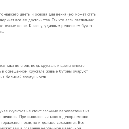
о-навсего цветы и основа для венка (ею может стать
еркнет все ее достоинства. Так что если светильник
цветочные венки. К слову, удачным решением будет
ть.
е-таки не стоит, ведь хрусталь и цветы вместе
ь в освещенном хрустале, живые бутоны очаруют
ния большей воздушности.
ае скупиться не стоит: сложные переплетения из
нтичности. При выполнении такого декора можно
 торжественности, но и дольше сохранятся. Все
оможет вам в создании необычной цветочной