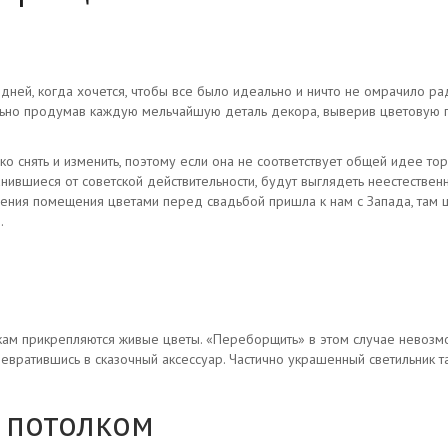
 дней, когда хочется, чтобы все было идеально и ничто не омрачило р
льно продумав каждую мельчайшую деталь декора, выверив цветовую га
о снять и изменить, поэтому если она не соответствует общей идее торж
хранившиеся от советской действительности, будут выглядеть неестест
ения помещения цветами перед свадьбой пришла к нам с Запада, там ц
.
ьникам прикрепляются живые цветы. «Переборщить» в этом случае нево
евратившись в сказочный аксессуар. Частично украшенный светильник т
 потолком