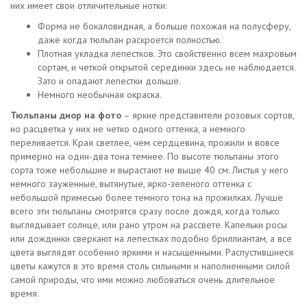
них имеет свои отличительные нотки:
Форма не бокаловидная, а больше похожая на полусферу,
даже когда тюльпан раскроется полностью.
Плотная укладка лепестков. Это свойственно всем махровым
сортам, и четкой открытой серединки здесь не наблюдается.
Зато и опадают лепестки дольше.
Немного необычная окраска.
Тюльпаны диор на фото
– яркие представители розовых сортов,
но расцветка у них не четко одного оттенка, а немного
переливается. Края светлее, чем сердцевина, прожили и вовсе
примерно на один-два тона темнее. По высоте тюльпаны этого
сорта тоже небольшие и вырастают не выше 40 см. Листья у него
немного зауженные, вытянутые, ярко-зеленого оттенка с
небольшой примесью более темного тона на прожилках. Лучше
всего эти тюльпаны смотрятся сразу после дождя, когда только
выглядывает солнце, или рано утром на рассвете. Капельки росы
или дождинки сверкают на лепестках подобно бриллиантам, а все
цвета выглядят особенно яркими и насыщенными. Распустившиеся
цветы кажутся в это время столь сильными и наполненными силой
самой природы, что ими можно любоваться очень длительное
время.