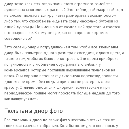
диор
тоже являются отпрысками этого огромного семейства
луковичных многолетних растений. Этот гибридный махровый сорт
не сможет похвастаться крупными размерами, высоким ростом
либо тем, что способен выкидывать сразу несколько бутонов из
одной луковицы. Но именно в относительной простоте и кроется
его очарование. К тому же где, как не в простоте, кроется
совершенство?
Зато селекционеры потрудились над тем, чтобы все
тюльпаны
диор
были примерно одного размера с соседями, одного цвета, а
также о том, чтобы их было легко срезать. Эти цветы приобрели
популярность и у любителей обустраивать клумбы, и у
коммерсантов, которые поставили выращивание тюльпанов на
поток. Они хорошо переносят длительную перевозку, провести
длительное время без воды и при этом не растерять свою
красоту. Отлично относятся к флористическим губкам и при
периодическом поливе могут простоять больше недели до того,
как начнут увядать.
Тюльпаны диор фото
Все
тюльпаны диор на
своих
фото
несколько отличаются от
своих классических собратьев. Хотя бы потому, что внешность у