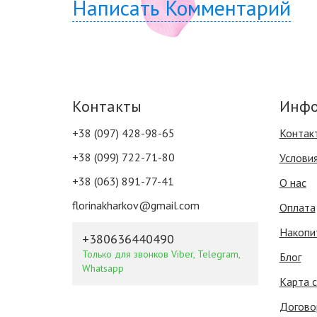
Написать Комментарий
Контакты
Инфо
+38 (097) 428-98-65
Контак
+38 (099) 722-71-80
Услови
+38 (063) 891-77-41
О нас
florinakharkov@gmail.com
Оплата
Накопи
+380636440490
Только для звонков Viber, Telegram,
Блог
Whatsapp
Карта 
Догово