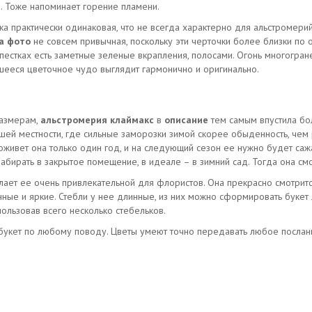
е. Тоже напоминает горение пламени.
аска практически одинаковая, что не всегда характерно для альстроме
а фото
не совсем привычная, поскольку эти черточки более близки по о
епестках есть заметные зеленые вкрапления, полосами. Огонь многогран
ееся цветочное чудо выглядит гармонично и оригинально.
размерам,
альстромерия клаймакс
в
описание
тем самым впустила бо
шей местности, где сильные заморозки зимой скорее обыденность, чем 
оживет она только один год, и на следующий сезон ее нужно будет сажа
забирать в закрытое помещение, в идеале – в зимний сад. Тогда она см
ает ее очень привлекательной для флористов. Она прекрасно смотрится
ные и яркие. Стебли у нее длинные, из них можно сформировать букет
ользовав всего несколько стебельков.
кет по любому поводу. Цветы умеют точно передавать любое послание