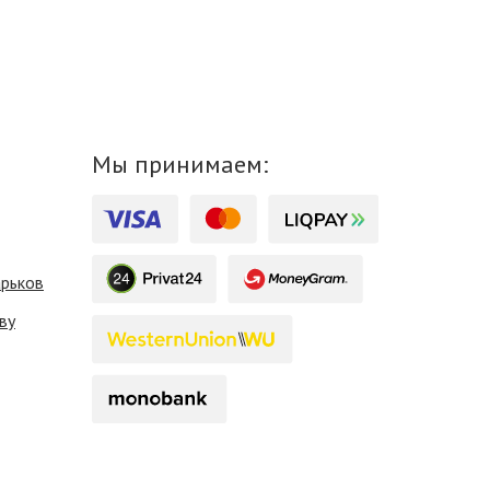
Мы принимаем:
арьков
ву