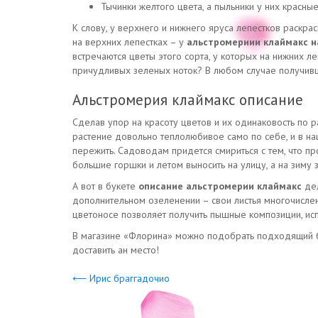
Тычинки желтого цвета, а пыльники у них красны
К слову, у верхнего и нижнего яруса лепестков раскр
на верхних лепестках – у
альстромериии клаймакс н
встречаются цветы этого сорта, у которых на нижних л
причудливых зеленых ноток? В любом случае получивш
Альстромерия клаймакс описание
Сделав упор на красоту цветов и их одинаковость по 
растение довольно теплолюбивое само по себе, и в на
пережить. Садоводам придется смириться с тем, что пр
большие горшки и летом выносить на улицу, а на зиму 
А вот в букете
описание альстромерии клаймакс
дел
дополнительном озеленении – свои листья многочислен
цветоносе позволяет получить пышные композиции, исп
В магазине «Флорина» можно подобрать подходящий бу
доставить ан место!
⟵ Ирис браггадочио