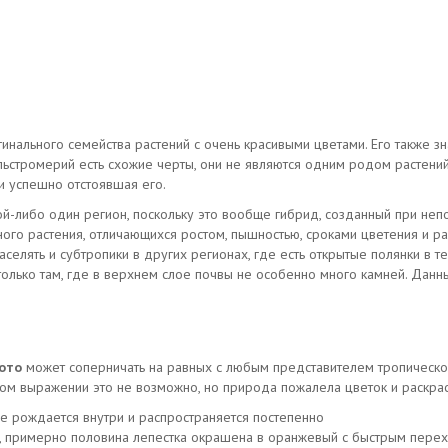
инального семейства растений с очень красивыми цветами. Его также зн
у альстромерий есть схожие черты, они не являются одним родом растени
и успешно отстоявшая его.
ой-либо один регион, поскольку это вообще гибрид, созданный при не
ого растения, отличающихся ростом, пышностью, сроками цветения и ра
селять и субтропики в других регионах, где есть открытые полянки в т
только там, где в верхнем слое почвы не особенно много камней. Данн
ото
может соперничать на равных с любым представителем тропической
мом выражении это не возможно, но природа пожалела цветок и раскрас
ое рождается внутри и распространяется постепенно
и, примерно половина лепестка окрашена в оранжевый с быстрым пере