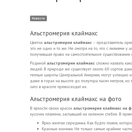
Новости
Альстромерия клаймакс
Цветок
альстромерия клаймакс
– представитель ориг
это не одно и то же. Не смотря на то, что с лилиями 
получившая право на самостоятельное существование 
Родиной
альстромерии клаймакс
сложно назвать как
людей. В природе же существует около 60 сортов данн
теплые широты Центральной Америки, могут успешно на
даже в горах на высоте до полутора тысяч метров, но 
зато в красоте превосходит их.
Альстромерия клаймакс на фото
В яркости своих красок
альстромерия клаймакс на ф
кусочек пламени, застывший на зеленом стебле. В пря
Ярко-желтая серединка. Как будто пламя, котор
Красные кончики. Не только самые крайние част