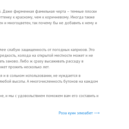
рий. Даже фирменная фамильная черта – темные плоски
ттенку к красному, чем к коричневому. Иногда также
ен и многоцветен, так почему бы не добавить к нему и
лее слабую защищенность от погодных капризов. Это
редкость, холода на открытой местности может и не
ть заново. Либо ж сразу высаживать рассаду в
ожет прожить несколько лет.
 и в сольном использовании, не нуждается в
 любой высоты. А многочисленность бутонов на каждом
, и мы с удовольствием поможем вам его составить и
Роза куин элизабет ⟶