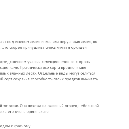
ают под именем лилия инков или перуанская лилия, но
й. Это скорее причудлива смесь лилий и орхидей,
посредственном участии селекционеров со стороны
сцветками. Практически все сорта предпочитают
еплых влажных лесах. Отдельные виды могут селиться
ый сорт сохранил способность своих предков выживать,
 экзотики. Она похожа на оживший огонек, небольшой
ила его очень оригинально:
ходом к красному.