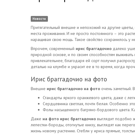
Новости
Притягательный внешне и непохожий на другие цветы, 
места проживания. И не просто постоянного – это раст
наращивая свою мощь. Такое свойство сохранилось у не
Впрочем, современный
ирис браггадочио
далеко ушел
природной основе, и по своим способностям выживать 
привлекательнее, благодаря ей сорт получил распрост
деталью на клумбе и украсит ее в то время, когда проч
Ирис браггадочио на фото
Внешне
ирис браггадочио на фото
очень заметный. В
Стандарты яркого оранжевого цвета, даже с лег
Сердцевинка светлая, почти белая. Особенно эт
Фолы насыщенного багряно-бордового цвета. Каже
Даже
на фото ирис браггадочио
выглядит подобно жи
лепестки-бороды, отогнутые книзу, выглядят как перег
жизнь новому растению. Стебли у ириса прямые, толсты