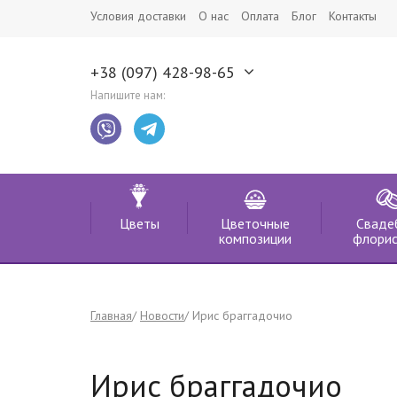
Условия доставки
О нас
Оплата
Блог
Контакты
+38 (097) 428-98-65
Напишите нам:
Цветы
Цветочные
Сваде
композиции
флорис
Главная
Новости
Ирис браггадочио
Ирис браггадочио