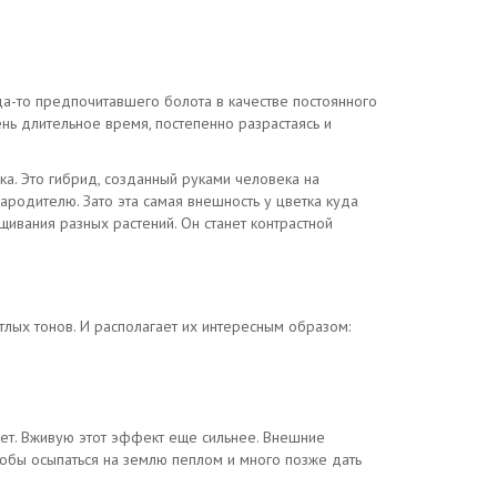
да-то предпочитавшего болота в качестве постоянного
ень длительное время, постепенно разрастаясь и
а. Это гибрид, созданный руками человека на
ародителю. Зато эта самая внешность у цветка куда
ивания разных растений. Он станет контрастной
тлых тонов. И располагает их интересным образом:
ует. Вживую этот эффект еще сильнее. Внешние
чтобы осыпаться на землю пеплом и много позже дать