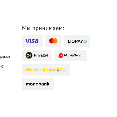
Мы принимаем:
арьков
ву