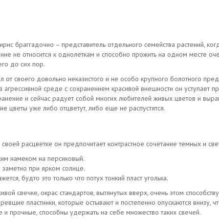
ирис браггадочио – представитель отдельного семейства растений, ког
ение не относится к однолеткам и способно прожить на одном месте оч
го до сих пор.
 от своего довольно неказистого и не особо крупного болотного предк
в агрессивной среде с сохранением красивой внешности он уступает пр
ранение и сейчас радует собой многих любителей живых цветов и выращ
ие цветы уже либо отцветут, либо еще не распустятся.
 своей расцветке он предпочитает контрастное сочетание темных и све
ким намеком на персиковый.
о заметно при ярком солнце.
тся, будто это только что потух тонкий пласт уголька.
вой свечке, окрас стандартов, вытянутых вверх, очень этом способств
оревшие пластинки, которые остывают и постепенно опускаются внизу, 
е и прочные, способны удержать на себе множество таких свечей.