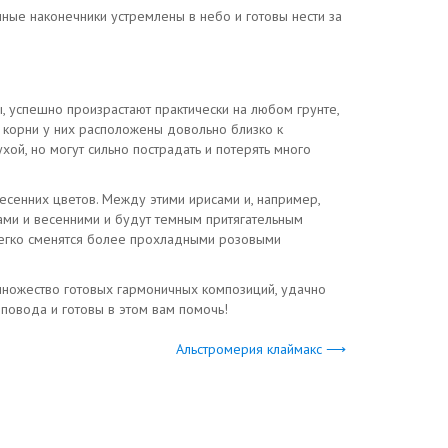
нные наконечники устремлены в небо и готовы нести за
 успешно произрастают практически на любом грунте,
е корни у них расположены довольно близко к
хой, но могут сильно пострадать и потерять много
есенних цветов. Между этими ирисами и, например,
ами и весенними и будут темным притягательным
 легко сменятся более прохладными розовыми
 множество готовых гармоничных композиций, удачно
повода и готовы в этом вам помочь!
Альстромерия клаймакс ⟶