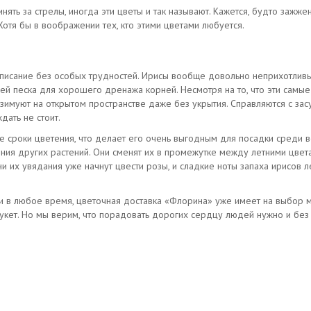
ять за стрелы, иногда эти цветы и так называют. Кажется, будто зажже
Хотя бы в воображении тех, кто этими цветами любуется.
писание без особых трудностей. Ирисы вообще довольно неприхотливы,
ей песка для хорошего дренажа корней. Несмотря на то, что эти самы
зимуют на открытом пространстве даже без укрытия. Справляются с засу
дать не стоит.
 сроки цветения, что делает его очень выгодным для посадки среди в
ния других растений. Они сменят их в промежутке между летними цвет
и их увядания уже начнут цвести розы, и сладкие ноты запаха ирисов
ами в любое время, цветочная доставка «Флорина» уже имеет на выбор
кет. Но мы верим, что порадовать дорогих сердцу людей нужно и без 