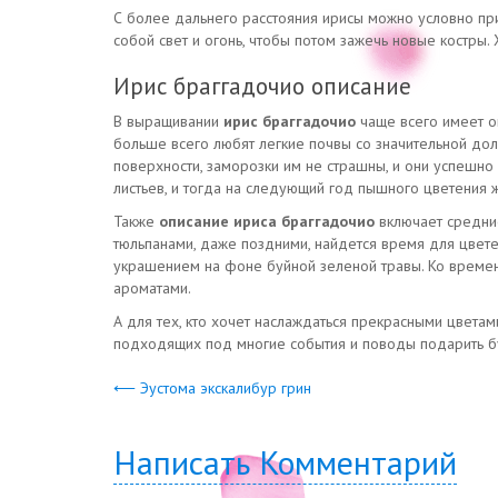
С более дальнего расстояния ирисы можно условно прин
собой свет и огонь, чтобы потом зажечь новые костры. 
Ирис браггадочио описание
В выращивании
ирис браггадочио
чаще всего имеет о
больше всего любят легкие почвы со значительной дол
поверхности, заморозки им не страшны, и они успешно 
листьев, и тогда на следующий год пышного цветения ж
Также
описание ириса браггадочио
включает средние
тюльпанами, даже поздними, найдется время для цвете
украшением на фоне буйной зеленой травы. Ко времен
ароматами.
А для тех, кто хочет наслаждаться прекрасными цвет
подходящих под многие события и поводы подарить бу
⟵ Эустома экскалибур грин
Написать Комментарий