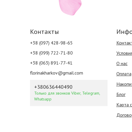
Контакты
Инфо
+38 (097) 428-98-65
Контак
+38 (099) 722-71-80
Услови
+38 (063) 891-77-41
О нас
florinakharkov@gmail.com
Оплата
Накопи
+380636440490
Только для звонков Viber, Telegram,
Блог
Whatsapp
Карта 
Догово