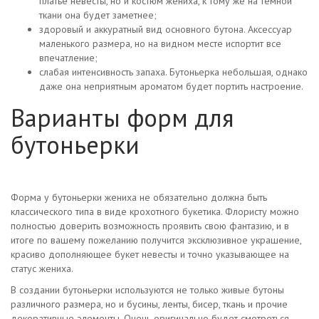
платье невесты, но и костюм жениха, к тому же на темной
ткани она будет заметнее;
здоровый и аккуратный вид основного бутона. Аксессуар
маленького размера, но на видном месте испортит все
впечатление;
слабая интенсивность запаха. Бутоньерка небольшая, однако
даже она неприятным ароматом будет портить настроение.
Варианты форм для
бутоньерки
Форма у бутоньерки жениха не обязательно должна быть
классического типа в виде крохотного букетика. Флористу можно
полностью доверить возможность проявить свою фантазию, и в
итоге по вашему пожеланию получится эксклюзивное украшение,
красиво дополняющее букет невесты и точно указывающее на
статус жениха.
В создании бутоньерки используются не только живые бутоны
различного размера, но и бусины, ленты, бисер, ткань и прочие
декоративные элементы. Очень оригинально будет смотреться